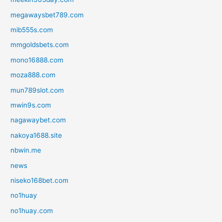
megawaysbet789.com
mib555s.com
mmgoldsbets.com
mono16888.com
moza888.com
mun789slot.com
mwin9s.com
nagawaybet.com
nakoya1688.site
nbwin.me
news
niseko168bet.com
no1huay
no1huay.com