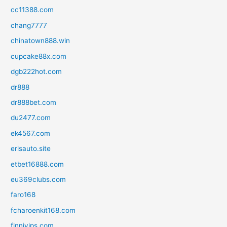
cc11388.com
chang7777
chinatown888.win
cupcake88x.com
dgb222hot.com
dr888
dr888bet.com
du2477.com
ek4567.com
erisauto.site
etbet16888.com
eu369clubs.com
faro168
fcharoenkit168.com
finnivips.com