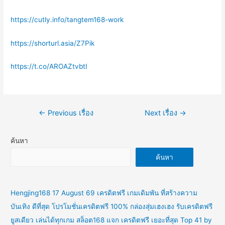
https://cutly.info/tangtem168-work
https://shorturl.asia/Z7Pik
https://t.co/AROAZtvbtI
แนะแนว
←
Previous เรื่อง
Next เรื่อง
→
เรื่อง
ค้นหา
ค้นหา
Hengjing168 17 August 69 เครดิตฟรี เกมเดิมพัน ที่สร้างความ
บันเทิง ดีที่สุด โปรโมชั่นเครดิตฟรี 100% กล่องสุ่มเฮงเฮง รับเครดิตฟรี
ยูสเดียว เล่นได้ทุกเกม สล็อต168 แจก เครดิตฟรี เยอะที่สุด Top 41 by