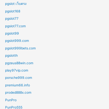
pgslot เว็บตรง
pgslot168
pgslot77
pgslot77.com
pgslot99
pgslot999.com
pgslot999bets.com
pgslotth
pgzeus88win.com
play97vip.com
porsche999.com
premium66.info
proded888x.com
PunPro
PunPro555