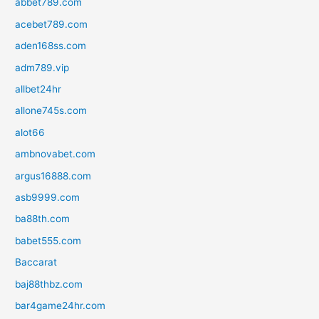
abbet789.com
acebet789.com
aden168ss.com
adm789.vip
allbet24hr
allone745s.com
alot66
ambnovabet.com
argus16888.com
asb9999.com
ba88th.com
babet555.com
Baccarat
baj88thbz.com
bar4game24hr.com