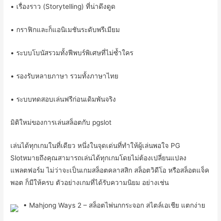
• เรื่องราว (Storytelling) ที่น่าดึงดูด
• กราฟิกและก็แอนิเมชันระดับพรีเมียม
• ระบบโบนัสรวมทั้งฟีพบร์พิเศษที่ไม่ซ้ำใคร
• รองรับหลายภาษา รวมทั้งภาษาไทย
• ระบบทดสอบเล่นฟรีก่อนเดิมพันจริง
มิติใหม่ของการเล่นสล็อตกับ pgslot
เล่นได้ทุกเกมในที่เดียว หนึ่งในจุดเด่นที่ทำให้ผู้เล่นพอใจ PG
Slotหมายถึงคุณสามารถเล่นได้ทุกเกมโดยไม่ต้องเปลี่ยนแปลง
แพลตฟอร์ม ไม่ว่าจะเป็นเกมสล็อตคลาสสิก สล็อตวิดีโอ หรือสล็อตแจ็ค
พอต ก็มีให้ครบ ตัวอย่างเกมที่ได้รับความนิยม อย่างเช่น
• Mahjong Ways 2 – สล็อตไพ่นกกระจอก สไตล์เอเชีย แตกง่าย