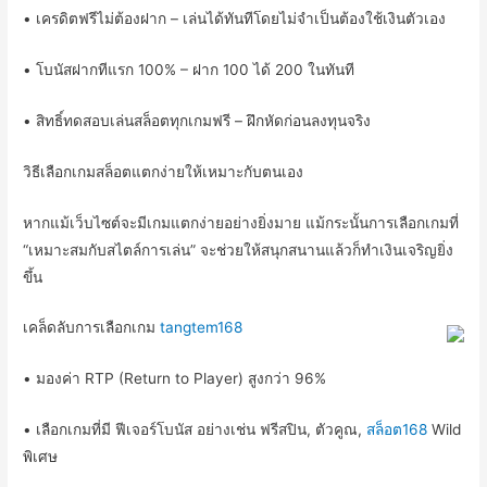
• เครดิตฟรีไม่ต้องฝาก – เล่นได้ทันทีโดยไม่จำเป็นต้องใช้เงินตัวเอง
• โบนัสฝากทีแรก 100% – ฝาก 100 ได้ 200 ในทันที
• สิทธิ์ทดสอบเล่นสล็อตทุกเกมฟรี – ฝึกหัดก่อนลงทุนจริง
วิธีเลือกเกมสล็อตแตกง่ายให้เหมาะกับตนเอง
หากแม้เว็บไซต์จะมีเกมแตกง่ายอย่างยิ่งมาย แม้กระนั้นการเลือกเกมที่
“เหมาะสมกับสไตล์การเล่น” จะช่วยให้สนุกสนานแล้วก็ทำเงินเจริญยิ่ง
ขึ้น
เคล็ดลับการเลือกเกม
tangtem168
• มองค่า RTP (Return to Player) สูงกว่า 96%
• เลือกเกมที่มี ฟีเจอร์โบนัส อย่างเช่น ฟรีสปิน, ตัวคูณ,
สล็อต168
Wild
พิเศษ