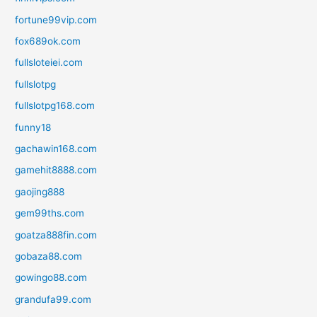
fortune99vip.com
fox689ok.com
fullsloteiei.com
fullslotpg
fullslotpg168.com
funny18
gachawin168.com
gamehit8888.com
gaojing888
gem99ths.com
goatza888fin.com
gobaza88.com
gowingo88.com
grandufa99.com