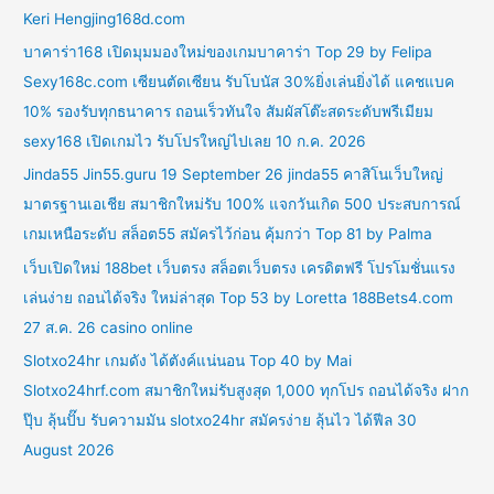
Keri Hengjing168d.com
บาคาร่า168 เปิดมุมมองใหม่ของเกมบาคาร่า Top 29 by Felipa
Sexy168c.com เซียนตัดเซียน รับโบนัส 30%ยิ่งเล่นยิ่งได้ แคชแบค
10% รองรับทุกธนาคาร ถอนเร็วทันใจ สัมผัสโต๊ะสดระดับพรีเมียม
sexy168 เปิดเกมไว รับโปรใหญ่ไปเลย 10 ก.ค. 2026
Jinda55 Jin55.guru 19 September 26 jinda55 คาสิโนเว็บใหญ่
มาตรฐานเอเชีย สมาชิกใหม่รับ 100% แจกวันเกิด 500 ประสบการณ์
เกมเหนือระดับ สล็อต55 สมัครไว้ก่อน คุ้มกว่า Top 81 by Palma
เว็บเปิดใหม่ 188bet เว็บตรง สล็อตเว็บตรง เครดิตฟรี โปรโมชั่นแรง
เล่นง่าย ถอนได้จริง ใหม่ล่าสุด Top 53 by Loretta 188Bets4.com
27 ส.ค. 26 casino online
Slotxo24hr เกมดัง ได้ตังค์แน่นอน Top 40 by Mai
Slotxo24hrf.com สมาชิกใหม่รับสูงสุด 1,000 ทุกโปร ถอนได้จริง ฝาก
ปุ๊บ ลุ้นปั๊บ รับความมัน slotxo24hr สมัครง่าย ลุ้นไว ได้ฟีล 30
August 2026