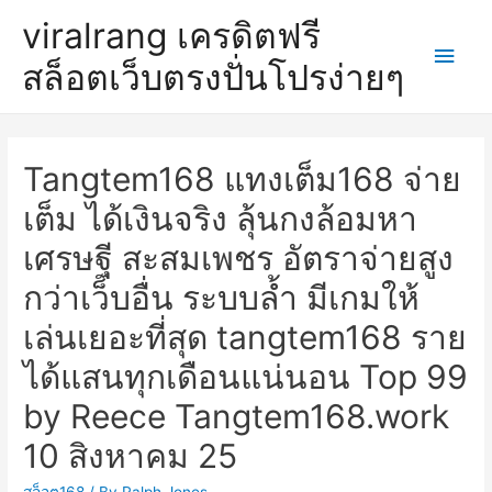
viralrang เครดิตฟรี
Main
สล็อตเว็บตรงปั่นโปรง่ายๆ
Men
Tangtem168 แทงเต็ม168 จ่าย
เต็ม ได้เงินจริง ลุ้นกงล้อมหา
เศรษฐี สะสมเพชร อัตราจ่ายสูง
กว่าเว็บอื่น ระบบล้ำ มีเกมให้
เล่นเยอะที่สุด tangtem168 ราย
ได้แสนทุกเดือนแน่นอน Top 99
by Reece Tangtem168.work
10 สิงหาคม 25