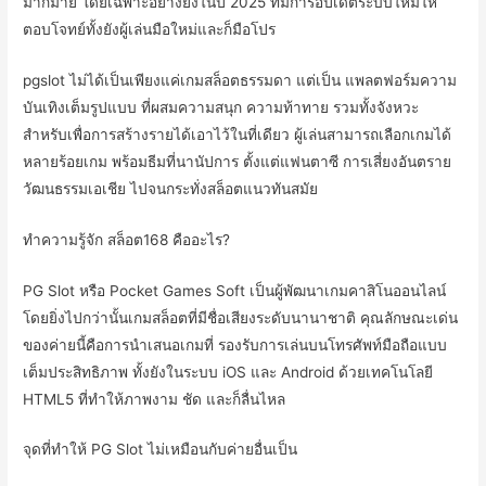
มากมาย โดยเฉพาะอย่างยิ่งในปี 2025 ที่มีการอัปเดตระบบใหม่ให้
ตอบโจทย์ทั้งยังผู้เล่นมือใหม่และก็มือโปร
pgslot ไม่ได้เป็นเพียงแค่เกมสล็อตธรรมดา แต่เป็น แพลตฟอร์มความ
บันเทิงเต็มรูปแบบ ที่ผสมความสนุก ความท้าทาย รวมทั้งจังหวะ
สำหรับเพื่อการสร้างรายได้เอาไว้ในที่เดียว ผู้เล่นสามารถเลือกเกมได้
หลายร้อยเกม พร้อมธีมที่นานัปการ ตั้งแต่แฟนตาซี การเสี่ยงอันตราย
วัฒนธรรมเอเชีย ไปจนกระทั่งสล็อตแนวทันสมัย
ทำความรู้จัก สล็อต168 คืออะไร?
PG Slot หรือ Pocket Games Soft เป็นผู้พัฒนาเกมคาสิโนออนไลน์
โดยยิ่งไปกว่านั้นเกมสล็อตที่มีชื่อเสียงระดับนานาชาติ คุณลักษณะเด่น
ของค่ายนี้คือการนำเสนอเกมที่ รองรับการเล่นบนโทรศัพท์มือถือแบบ
เต็มประสิทธิภาพ ทั้งยังในระบบ iOS และ Android ด้วยเทคโนโลยี
HTML5 ที่ทำให้ภาพงาม ชัด และก็ลื่นไหล
จุดที่ทำให้ PG Slot ไม่เหมือนกับค่ายอื่นเป็น