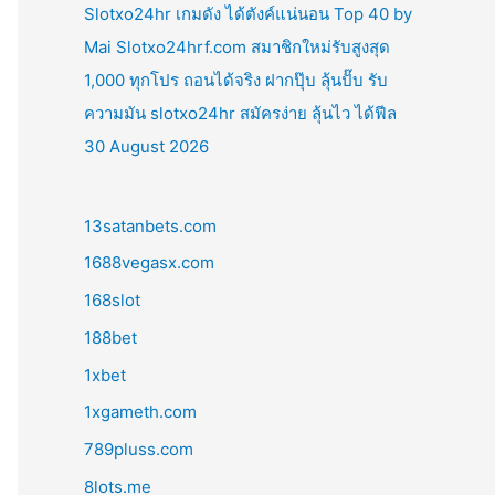
Slotxo24hr เกมดัง ได้ตังค์แน่นอน Top 40 by
Mai Slotxo24hrf.com สมาชิกใหม่รับสูงสุด
1,000 ทุกโปร ถอนได้จริง ฝากปุ๊บ ลุ้นปั๊บ รับ
ความมัน slotxo24hr สมัครง่าย ลุ้นไว ได้ฟีล
30 August 2026
13satanbets.com
1688vegasx.com
168slot
188bet
1xbet
1xgameth.com
789pluss.com
8lots.me