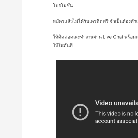
โปรโมชั่น
สมัครแล้วไม่ได้รับเครดิตฟรี จำเป็นต้องทำ
ให้ติดต่อคณะทำงานผ่าน Live Chat พร้อมแจ
ให้ในทันที