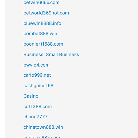
betwin6666.com
betworld369hot.com
bluewin8888.info
bombet888.win
boonlert1688.com
Business, Small Business
bwvip4.com
carlo999.net
cashgame168
Casino
cc11388.com
chang7777
chinatown888.win
cupcake88x.com