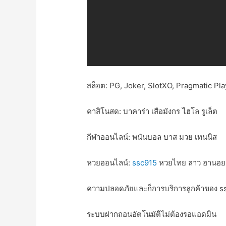
สล็อต: PG, Joker, SlotXO, Pragmatic Pla
คาสิโนสด: บาคาร่า เสือมังกร ไฮโล รูเล็ต
กีฬาออนไลน์: พนันบอล บาส มวย เทนนิส
หวยออนไลน์:
ssc915
หวยไทย ลาว ฮานอย ยี
ความปลอดภัยและก็การบริการลูกค้าของ s
ระบบฝากถอนอัตโนมัติไม่ต้องรอแอดมิน