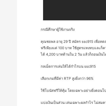
กรณีศึกษาผู้ใช้งานจริง
คุณชยพล อายุ 29 ปี สมัคร ssc915 เพื่อทดล
ฟรีเพียงแต่ 100 บาท ใช้สูตรแทงทบและก็ค
ได้ 4,200 บาทด้านใน 2 วัน แล้วก็ถอนเงินได
กลเม็ดการเล่นให้ได้กำไรบน ssc915
เลือกเกมที่มีค่า RTP สูงยิ่งกว่า 96%
ใช้โบนัสฟรีให้คุ้ม โดยเฉพาะอย่างยิ่งตอนโ
แบ่งเงินเป็นส่วน เล่นเฉพาะผลกำไร ไม่สมควร