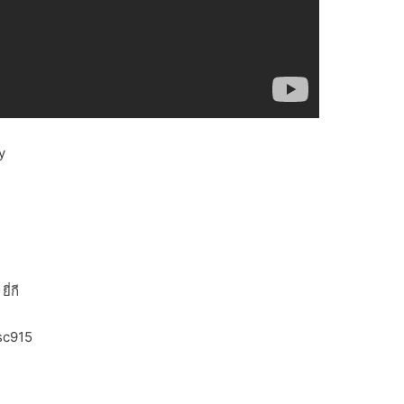
y
่กี
sc915