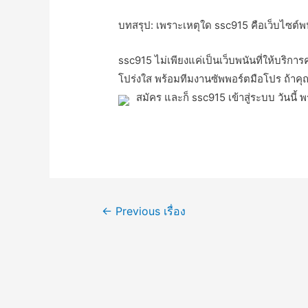
บทสรุป: เพราะเหตุใด ssc915 คือเว็บไซต์พนั
ssc915 ไม่เพียงแค่เป็นเว็บพนันที่ให้บริการ
โปร่งใส พร้อมทีมงานซัพพอร์ตมือโปร ถ้าคุ
สมัคร และก็ ssc915 เข้าสู่ระบบ วันนี้ 
แนะแนว
←
Previous เรื่อง
เรื่อง