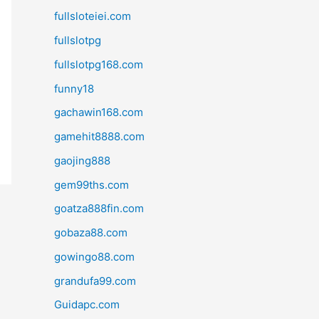
fullsloteiei.com
fullslotpg
fullslotpg168.com
funny18
gachawin168.com
gamehit8888.com
gaojing888
gem99ths.com
goatza888fin.com
gobaza88.com
gowingo88.com
grandufa99.com
Guidapc.com