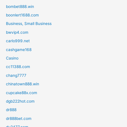
bombet888.win
boonlert1688.com
Business, Small Business
bwvip4.com
carlo999.net
cashgame168
Casino
cc11388.com
chang7777
chinatown888.win
cupcake88x.com
dgb222hot.com
dr888
dr888bet.com