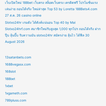
เว็บเปิดใหม่ 188bet เว็บตรง สล็อตเว็บตรง เครดิตฟรี โปรโมชั่นแรง
เล่นง่าย ถอนได้จริง ใหม่ล่าสุด Top 53 by Loretta 188Bets4.com
27 ส.ค. 26 casino online
Slotxo24hr เกมดัง ได้ตังค์แน่นอน Top 40 by Mai
Slotxo24hrf.com สมาชิกใหม่รับสูงสุด 1,000 ทุกโปร ถอนได้จริง ฝาก
ปุ๊บ ลุ้นปั๊บ รับความมัน slotxo24hr สมัครง่าย ลุ้นไว ได้ฟีล 30
August 2026
13satanbets.com
1688vegasx.com
168slot
188bet
1xbet
1xgameth.com
789pluss.com