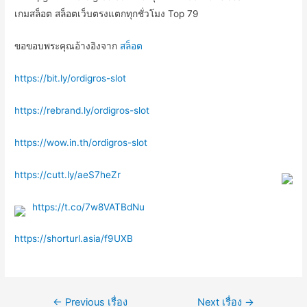
เกมสล็อต สล็อตเว็บตรงแตกทุกชั่วโมง Top 79
ขอขอบพระคุณอ้างอิงจาก
สล็อต
https://bit.ly/ordigros-slot
https://rebrand.ly/ordigros-slot
https://wow.in.th/ordigros-slot
https://cutt.ly/aeS7heZr
https://t.co/7w8VATBdNu
https://shorturl.asia/f9UXB
แนะแนว
←
Previous เรื่อง
Next เรื่อง
→