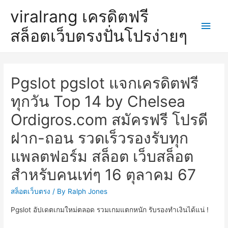
viralrang เครดิตฟรี
Main
สล็อตเว็บตรงปั่นโปรง่ายๆ
Men
Pgslot pgslot แจกเครดิตฟรี
ทุกวัน Top 14 by Chelsea
Ordigros.com สมัครฟรี โปรดี
ฝาก-ถอน รวดเร็วรองรับทุก
แพลตฟอร์ม สล็อต เว็บสล็อต
สำหรับคนเท่ๆ 16 ตุลาคม 67
สล็อตเว็บตรง
/ By
Ralph Jones
Pgslot อัปเดตเกมใหม่ตลอด รวมเกมแตกหนัก รับรองทำเงินได้แน่ !