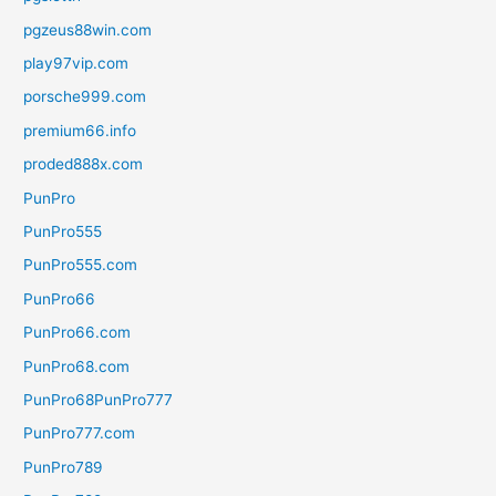
pgzeus88win.com
play97vip.com
porsche999.com
premium66.info
proded888x.com
PunPro
PunPro555
PunPro555.com
PunPro66
PunPro66.com
PunPro68.com
PunPro68PunPro777
PunPro777.com
PunPro789