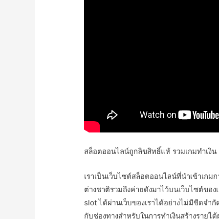
สล็อตออนไลน์ถูกลิขสิทธิ์แท้ รวมเกมทำเงิน
เราเป็นเว็บไซต์สล็อตออนไลน์ที่นำเข้าเกมกา
ต่างชาติรวมถึงค่ายดังมาไว้บนเว็บไซต์ของ
slot ได้ผ่านเว็บของเราได้อย่างไม่มีขีดจำก
กับช่องทางสำหรับในการทำเงินสร้างรายได้ผ่า