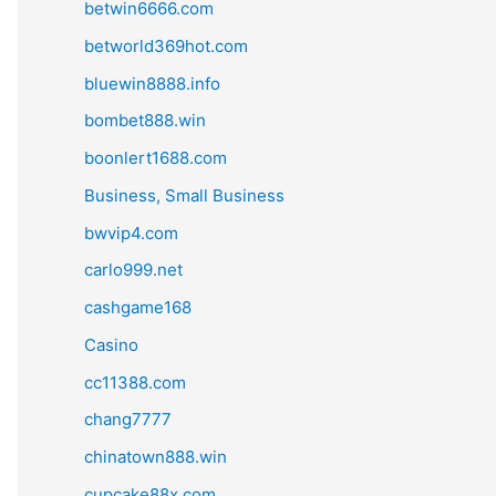
betwin6666.com
betworld369hot.com
bluewin8888.info
bombet888.win
boonlert1688.com
Business, Small Business
bwvip4.com
carlo999.net
cashgame168
Casino
cc11388.com
chang7777
chinatown888.win
cupcake88x.com