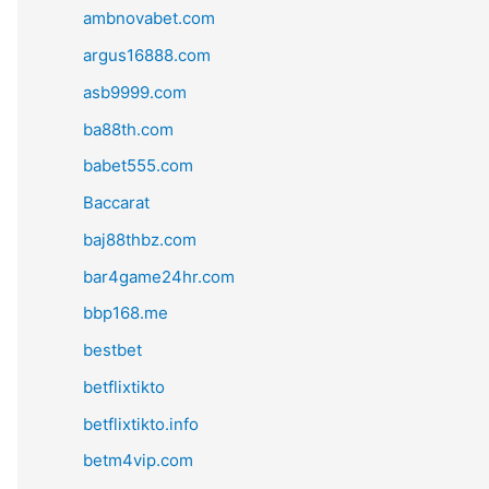
ambnovabet.com
argus16888.com
asb9999.com
ba88th.com
babet555.com
Baccarat
baj88thbz.com
bar4game24hr.com
bbp168.me
bestbet
betflixtikto
betflixtikto.info
betm4vip.com