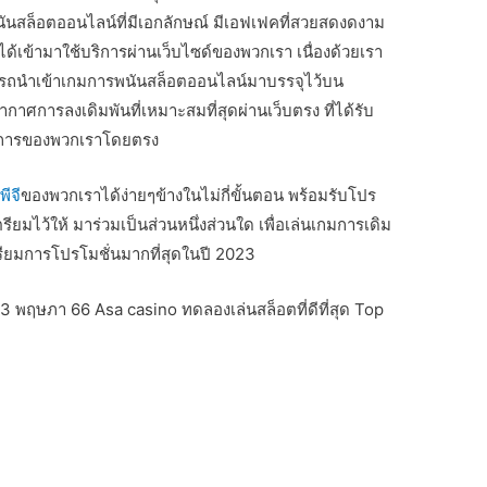
ันสล็อตออนไลน์ที่มีเอกลักษณ์ มีเอฟเฟคที่สวยสดงดงาม
นได้เข้ามาใช้บริการผ่านเว็บไซด์ของพวกเรา เนื่องด้วยเรา
ามารถนำเข้าเกมการพนันสล็อตออนไลน์มาบรรจุไว้บน
รรยากาศการลงเดิมพันที่เหมาะสมที่สุดผ่านเว็บตรง ที่ได้รับ
ริการของพวกเราโดยตรง
บ
พีจี
ของพวกเราได้ง่ายๆข้างในไม่กี่ขั้นตอน พร้อมรับโปร
รียมไว้ให้ มาร่วมเป็นส่วนหนึ่งส่วนใด เพื่อเล่นเกมการเดิม
รเตรียมการโปรโมชั่นมากที่สุดในปี 2023
 3 พฤษภา 66 Asa casino ทดลองเล่นสล็อตที่ดีที่สุด Top