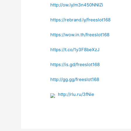
http://ow.ly/m3n450NNIZi
https://rebrand.ly/freeslot168
https://wow.in.th/freeslot168
https://t.co/1y3F8beXzJ
https://is.gd/freeslot168
http://gg.gg/freeslot168
http://rlu.ru/3fNie