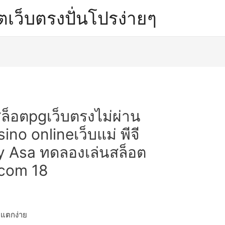
ตเว็บตรงปั่นโปรง่ายๆ
สล็อตpgเว็บตรงไม่ผ่าน
asino onlineเว็บแม่ พีจี
y Asa ทดลองเล่นสล็อต
.com 18
กมแตกง่าย