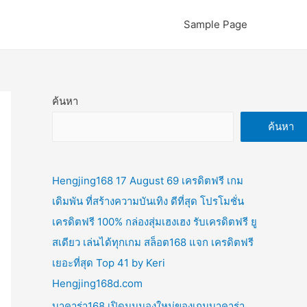
Sample Page
ค้นหา
ค้นหา
Hengjing168 17 August 69 เครดิตฟรี เกม
เดิมพัน ที่สร้างความบันเทิง ดีที่สุด โปรโมชั่น
เครดิตฟรี 100% กล่องสุ่มเฮงเฮง รับเครดิตฟรี ยู
สเดียว เล่นได้ทุกเกม สล็อต168 แจก เครดิตฟรี
เยอะที่สุด Top 41 by Keri
Hengjing168d.com
บาคาร่า168 เปิดมุมมองใหม่ของเกมบาคาร่า