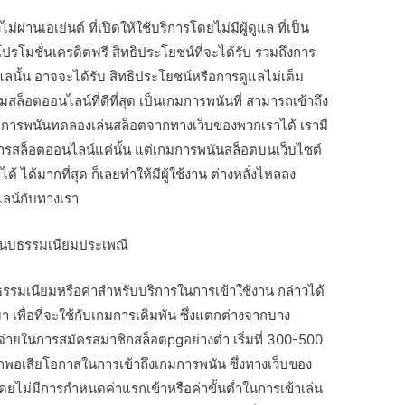
่านเอเย่นต์ ที่เปิดให้ใช้บริการโดยไม่มีผู้ดูแล ที่เป็น
บโปรโมชั่นเครดิตฟรี สิทธิประโยชน์ที่จะได้รับ รวมถึงการ
ดูแลนั้น อาจจะได้รับ สิทธิประโยชน์หรือการดูแลไม่เต็ม
มสล็อตออนไลน์ที่ดีที่สุด เป็นเกมการพนันที่ สามารถเข้าถึง
เกมการพนันทดลองเล่นสล็อตจากทางเว็บของพวกเราได้ เรามี
การสล็อตออนไลน์แค่นั้น แต่เกมการพนันสล็อตบนเว็บไซต์
้ ได้มากที่สุด ก็เลยทำให้มีผู้ใช้งาน ต่างหลั่งไหลลง
ไลน์กับทางเรา
าขนบธรรมเนียมประเพณี
่าธรรมเนียมหรือค่าสำหรับบริการในการเข้าใช้งาน กล่าวได้
มา เพื่อที่จะใช้กับเกมการเดิมพัน ซึ่งแตกต่างจากบาง
้จ่ายในการสมัครสมาชิกสล็อตpgอย่างต่ำ เริ่มที่ 300-500
มากพอเสียโอกาสในการเข้าถึงเกมการพนัน ซึ่งทางเว็บของ
ยไม่มีการกำหนดค่าแรกเข้าหรือค่าขั้นต่ำในการเข้าเล่น