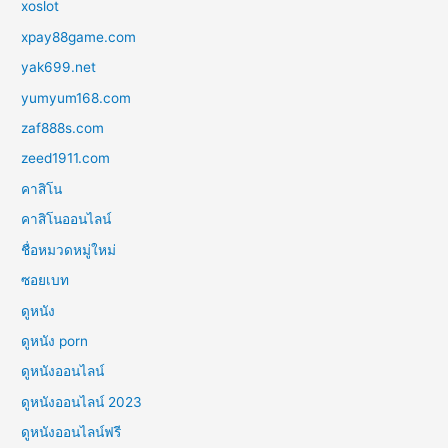
xoslot
xpay88game.com
yak699.net
yumyum168.com
zaf888s.com
zeed1911.com
คาสิโน
คาสิโนออนไลน์
ชื่อหมวดหมู่ใหม่
ซอยเบท
ดูหนัง
ดูหนัง porn
ดูหนังออนไลน์
ดูหนังออนไลน์ 2023
ดูหนังออนไลน์ฟรี