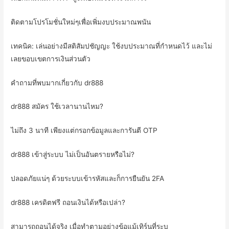
ติดตามโปรโมชั่นใหม่ๆเพื่อเพิ่มงบประมาณพนัน
เทคนิค: เล่นอย่างมีสติสัมปชัญญะ ใช้งบประมาณที่กำหนดไว้ และไม่
เลยขอบเขตการเงินส่วนตัว
คำถามที่พบมากเกี่ยวกับ dr888
dr888 สมัคร ใช้เวลานานไหม?
ไม่ถึง 3 นาที เพียงแต่กรอกข้อมูลและการันตี OTP
dr888 เข้าสู่ระบบ ไม่เป็นอันตรายหรือไม่?
ปลอดภัยแน่ๆ ด้วยระบบเข้ารหัสและก็การยืนยัน 2FA
dr888 เครดิตฟรี ถอนเงินได้หรือเปล่า?
สามารถถอนได้จริง เมื่อทำตามอย่างข้อแม้เทิร์นที่ระบุ