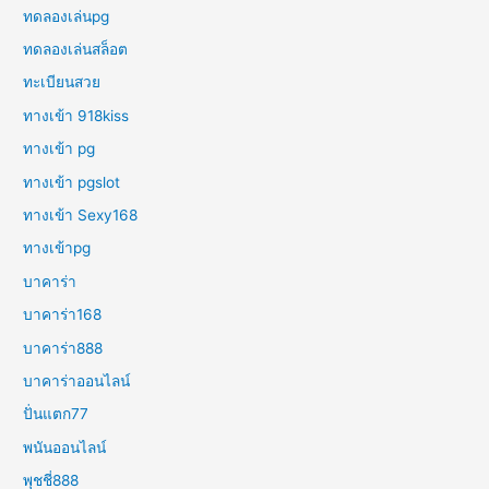
ทดลองเล่นpg
ทดลองเล่นสล็อต
ทะเบียนสวย
ทางเข้า 918kiss
ทางเข้า pg
ทางเข้า pgslot
ทางเข้า Sexy168
ทางเข้าpg
บาคาร่า
บาคาร่า168
บาคาร่า888
บาคาร่าออนไลน์
ปั่นแตก77
พนันออนไลน์
พุชชี่888