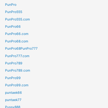
PunPro
PunPro555
PunPro555.com
PunPro66
PunPro66.com
PunPro68.com
PunPro68PunPro777
PunPro777.com
PunPro789
PunPro789.com
PunPro99
PunPro99.com
puntaek66
puntaek77
Pussy888