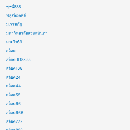
พุซซี่888
ฟลูสล็อตพีจี
ม.ราชภัฏ
มหาวิทยาลัยสวนสุนันทา
มาเก๊า69
สล็อต
สล็อต 918kiss
สล็อต168
สล็อต24
สล็อต44
สล็อต55
สล็อต66
สล็อต666
สล็อต777