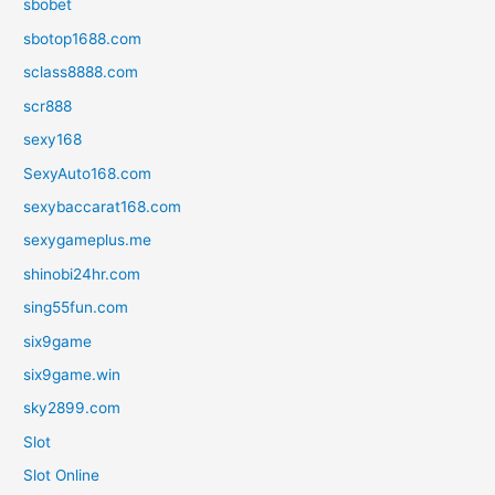
sbobet
sbotop1688.com
sclass8888.com
scr888
sexy168
SexyAuto168.com
sexybaccarat168.com
sexygameplus.me
shinobi24hr.com
sing55fun.com
six9game
six9game.win
sky2899.com
Slot
Slot Online