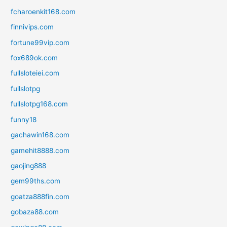
fcharoenkit168.com
finnivips.com
fortune99vip.com
fox689ok.com
fullsloteiei.com
fullslotpg
fullslotpg168.com
funny18
gachawin168.com
gamehit8888.com
gaojing888
gem99ths.com
goatza888fin.com
gobaza88.com