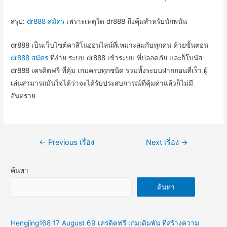
สรุป:
dr888 สมัคร
เพราะเหตุใด dr888 ถึงคุ้มสำหรับนักพนัน
dr888 เป็นเว็บไซต์คาสิโนออนไลน์ที่เหมาะสมกับทุกคน ด้วยขั้นตอน
dr888 สมัคร
ที่ง่าย ระบบ dr888 เข้าระบบ ที่ปลอดภัย และก็โบนัส
dr888 เครดิตฟรี ที่คุ้ม เกมครบทุกชนิด รวมทั้งระบบฝากถอนที่เร็ว ผู้
เล่นสามารถมั่นใจได้ว่าจะได้รับประสบการณ์ที่คุ้มค่าแล้วก็ไม่มี
อันตราย
แนะแนว
←
Previous เรื่อง
Next เรื่อง
→
เรื่อง
ค้นหา
ค้นหา
Hengjing168 17 August 69 เครดิตฟรี เกมเดิมพัน ที่สร้างความ