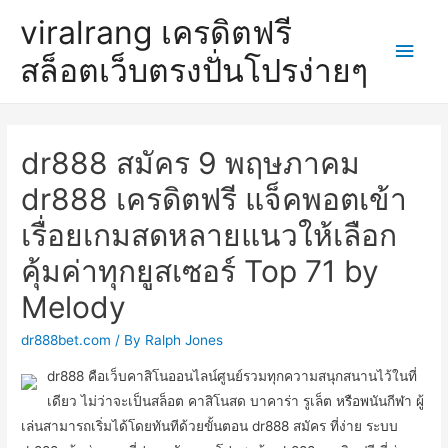
viralrang เครดิตฟรี
Main
สล็อตเว็บตรงปั่นโปรง่ายๆ
Men
dr888 สมัคร 9 พฤษภาคม
dr888 เครดิตฟรี แจ็คพอตเข้า
เรื่อยเกมสดหลายแนวให้เลือก
คุ้มค่าทุกยูสเซอร์ Top 71 by
Melody
dr888bet.com
/ By
Ralph Jones
dr888 คือเว็บคาสิโนออนไลน์ศูนย์รวมทุกความสนุกสนานไว้ในที่
เดียว ไม่ว่าจะเป็นสล็อต คาสิโนสด บาคาร่า รูเล็ต หรือพนันกีฬา ผู้
เล่นสามารถเริ่มได้โดยทันทีด้วยขั้นตอน dr888 สมัคร ที่ง่าย ระบบ