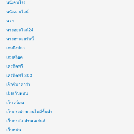
หนังชนโรง
หนังออนไลน์
หวย
หวยออนไลน์24
หวยฮานอยวันนี้
เกมยิงปลา
เกมสล็อต
เครดิตฟรี
เครดิตฟรี 300
เซ็กซี่บาคาร่า
เปิดเว็บพนัน
เว็บ สล็อต
เว็บตรงฝากถอนไม่มีขั้นต่ำ
เว็บตรงไม่ผ่านเอเย่นต์
เว็บพนัน