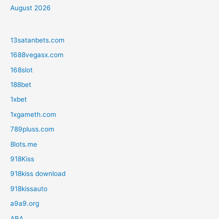
August 2026
13satanbets.com
1688vegasx.com
168slot
188bet
1xbet
1xgameth.com
789pluss.com
8lots.me
918Kiss
918kiss download
918kissauto
a9a9.org
ABA