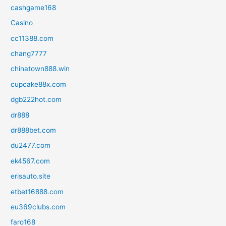
cashgame168
Casino
cc11388.com
chang7777
chinatown888.win
cupcake88x.com
dgb222hot.com
dr888
dr888bet.com
du2477.com
ek4567.com
erisauto.site
etbet16888.com
eu369clubs.com
faro168