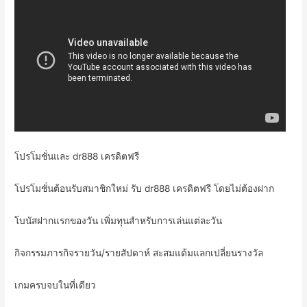
โปรโมชั่นและ dr888 เครดิตฟรี
โปรโมชั่นต้อนรับสมาชิกใหม่ รับ dr888 เครดิตฟรี โดยไม่ต้องฝาก
โบนัสฝากแรกของวัน เพิ่มทุนสำหรับการเล่นแต่ละวัน
กิจกรรมภารกิจรายวัน/รายสัปดาห์ สะสมแต้มแลกเปลี่ยนรางวัล
เกมครบจบในที่เดียว