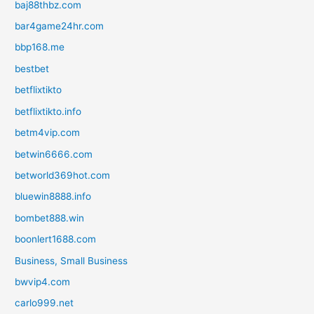
baj88thbz.com
bar4game24hr.com
bbp168.me
bestbet
betflixtikto
betflixtikto.info
betm4vip.com
betwin6666.com
betworld369hot.com
bluewin8888.info
bombet888.win
boonlert1688.com
Business, Small Business
bwvip4.com
carlo999.net