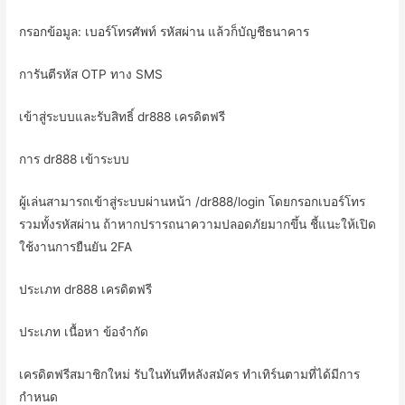
กรอกข้อมูล: เบอร์โทรศัพท์ รหัสผ่าน แล้วก็บัญชีธนาคาร
การันตีรหัส OTP ทาง SMS
เข้าสู่ระบบและรับสิทธิ์ dr888 เครดิตฟรี
การ dr888 เข้าระบบ
ผู้เล่นสามารถเข้าสู่ระบบผ่านหน้า /dr888/login โดยกรอกเบอร์โทร
รวมทั้งรหัสผ่าน ถ้าหากปรารถนาความปลอดภัยมากขึ้น ชี้แนะให้เปิด
ใช้งานการยืนยัน 2FA
ประเภท dr888 เครดิตฟรี
ประเภท เนื้อหา ข้อจำกัด
เครดิตฟรีสมาชิกใหม่ รับในทันทีหลังสมัคร ทำเทิร์นตามที่ได้มีการ
กำหนด