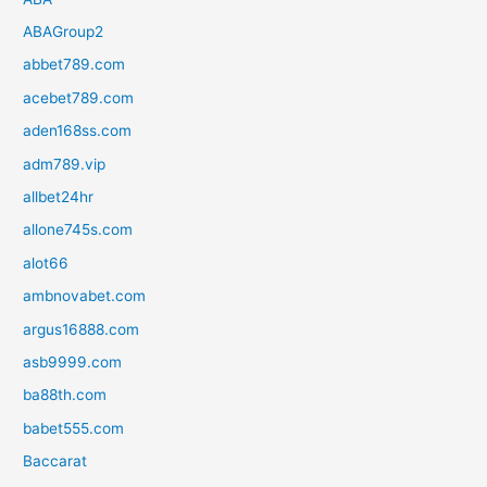
ABAGroup2
abbet789.com
acebet789.com
aden168ss.com
adm789.vip
allbet24hr
allone745s.com
alot66
ambnovabet.com
argus16888.com
asb9999.com
ba88th.com
babet555.com
Baccarat