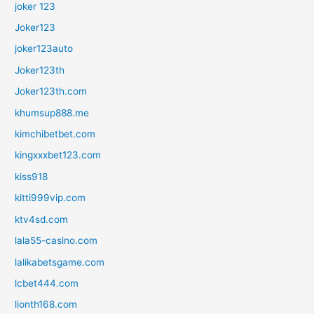
joker 123
Joker123
joker123auto
Joker123th
Joker123th.com
khumsup888.me
kimchibetbet.com
kingxxxbet123.com
kiss918
kitti999vip.com
ktv4sd.com
lala55-casino.com
lalikabetsgame.com
lcbet444.com
lionth168.com