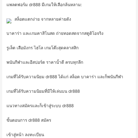
แพลตฟอร์ม dr888 มีเกมให้เลือกล้นหลาม:
สล็อตแตกง่าย จากหลายค่ายดัง
บาคาร่า และเกมคาสิโนสด ถ่ายทอดสดจากสตูดิโอจริง
รูเล็ต เสือมังกร ไฮโล เกมโต๊ะสุดคลาสสิก
พนันกีฬาและอีสปอร์ต ราคาน้ำดี ครบทุกลีก
เกมที่ได้รับความนิยม dr888 ได้แก่ สล็อต บาคาร่า และก็พนันกีฬา
เกมที่ได้รับความนิยมที่มีให้เล่นบน dr888
แนวทางสมัครและก็เข้าสู่ระบบ dr888
ขั้นตอนการ dr888 สมัคร
เข้าสู่หน้า ลงทะเบียน