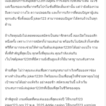
เมื่อเอ่ยถึงการเล่นjoker123thในยุคนี้ การเลือกเว็บที่เหมาะสม ไม่ใช่
แค่เรื่องของเกมที่มากหรือโปรโมชั่นที่จัดเต็มเท่านั้น แต่ว่ายังต้องรวม
ถึงความน่าวางใจ ความปลอดภัย และก็การบริการที่ตอบปัญหาผู้เล่น
ทุกระดับ ซึ่งทั้งผองนี้ joker123 สามารถตอบปัญหาได้ครบถ้วนในทุก
ด้าน
ถ้าเกิดคุณยังไม่เคยทดลองสมัครเป็นสมาชิกตรงนี้ ลองเปิดใจมองสัก
หนึ่งครั้ง เพราะว่าการสมัครก็ง่ายแสนง่าย พร้อมรับโบนัสแล้วก็เครดิต
ฟรีที่สามารถจะช่วยให้ท่านเริ่มต้นเล่นjoker123thได้อย่างแน่ใจ รวม
ทั้งที่สำคัญที่สุดเป็น ทุกครั้งที่คุณเล่น คุณกำลังเล่นกับ
เว็บไซต์joker123thที่มีความยั่งยืนสูงแล้วก็มีมาตรฐานระดับสากล
ท้ายที่สุด ไม่ว่าคุณจะเล่นเพื่อความสนุกสนานร่าเริงหรือมองหาช่อง
ทางทำเงินเสริม joker123th ก็พร้อมจะเป็นเพื่อนคู่ใจที่ช่วยพาคุณไปสู่
เป้าหมายได้อย่างแท้จริง อย่าคอยช้า สมัครเลยวันนี้ แล้วเริ่ม
ประสบการณ์เล่นjoker123thที่เยี่ยมที่สุดในชีวิตของคุณ
ท้าพิสูจน์! เกมสล็อตที่คนเล่นเยอะที่สุดแห่งปี โจ๊กเกอร์123
joker123.org 22 พ.ค. 2025 Addie casino โจ๊กเกอร์123 แจกบ่อย