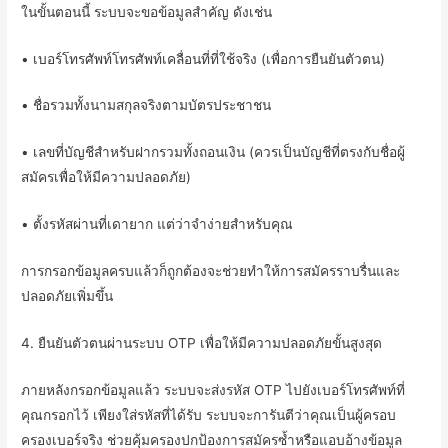
ในขั้นตอนนี้ ระบบจะขอข้อมูลสำคัญ ดังเช่น
• เบอร์โทรศัพท์โทรศัพท์เคลื่อนที่ที่ใช้จริง (เพื่อการยืนยันตัวตน)
• ชื่อรวมทั้งนามสกุลจริงตามบัตรประชาชน
• เลขที่บัญชีสำหรับฝากรวมทั้งถอนเงิน (ควรเป็นบัญชีที่ตรงกับชื่อผู้
สมัครเพื่อให้มีความปลอดภัย)
• ตั้งรหัสผ่านที่เดายาก แต่ว่าจำง่ายสำหรับคุณ
การกรอกข้อมูลครบแล้วก็ถูกต้องจะช่วยทำให้การสมัครราบรื่นและ
ปลอดภัยเพิ่มขึ้น
4. ยืนยันตัวตนผ่านระบบ OTP เพื่อให้มีความปลอดภัยขั้นสูงสุด
ภายหลังกรอกข้อมูลแล้ว ระบบจะส่งรหัส OTP ไปยังเบอร์โทรศัพท์ที่
คุณกรอกไว้ เพียงใส่รหัสที่ได้รับ ระบบจะการันตีว่าคุณเป็นผู้ครอบ
ครองเบอร์จริง ช่วยคุ้มครองปกป้องการสมัครซ้ำหรือแอบอ้างข้อมูล