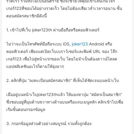
รวดเร็ว รวมทั้งไม่เป็นอันตราย ซึ่งจะช่วยให้คุณเข้าเล่นเกมโจ๊ก
เกอร์123ที่ชอบได้อย่างรวดเร็ว โดยไม่ต้องเสียเวล่ำเวลารอนาน ขั้น
ตอนสมัครสมาชิกมีดังนี้
1. เข้าไปที่เว็บ joker123th ผ่านมือถือหรือคอมพิวเตอร์
ไม่ว่าจะเป็นโทรศัพท์มือถือระบบ iOS,
joker123
Android หรือ
คอมพิวเตอร์ เพียงแต่เปิดเว็บเบราว์เซอร์และพิมพ์ URL ของ โจ๊ก
เกอร์123 เพื่อไปสู่หน้าแรกของเว็บ โดยไม่จำเป็นต้องดาวน์โหลด
แอปพลิเคชันอะไรก็ตามให้ยุ่งยาก
2. คลิกที่ปุ่ม “ลงทะเบียนสมัครสมาชิก” ที่เห็นได้ชัดเจนบนหน้าเว็บ
เมื่ออยู่บนหน้าเว็บjoker123thแล้ว ให้มองหาปุ่ม “สมัครเป็นสมาชิก”
ซึ่งชอบอยู่ที่มุมด้านขวาทางด้านบนหรือแถบเมนูหลัก คลิกเข้าไปเพื่อ
เริ่มขั้นตอนกรอกข้อมูล
3. กรอกข้อมูลส่วนตัวอย่างสมบูรณ์ รวมทั้งถูกต้อง