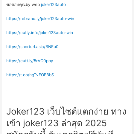
ขอขอบคุณby web
joker123auto
https://rebrand.ly/joker123auto-win
https://cutly.info/joker123auto-win
https://shorturl.asia/BNEu0
https://cutt.ly/5rVG0ppy
https://t.co/hgTvFOEBbS
…
Joker123 เว็บไซต์แตกง่าย ทาง
เข้า joker123 ล่าสุด 2025