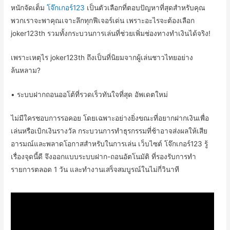
หนักจัดเต็ม
โจ๊กเกอร์123
เป็นตัวเลือกที่ตอบปัญหาที่สุดสำหรับคุณ
พวกเราจะพาคุณเจาะลึกทุกฟีเจอร์เด่น เพราะอะไรจะต้องเลือก
joker123th รวมทั้งกระบวนการเล่นที่ช่วยเพิ่มช่องทางทำเงินได้จริง!
เพราะเหตุไร joker123th ถึงเป็นที่นิยมจากผู้เล่นชาวไทยอย่าง
ล้นหลาม?
• ระบบฝากถอนออโต้ที่รวดเร็วทันใจที่สุด อัพเดตใหม่
ไม่มีใครชอบการรอคอย โดยเฉพาะอย่างยิ่งขณะที่อยากฝากเงินเพื่อ
เล่นหรือเบิกเงินรางวัล กระบวนการทำธุรกรรมที่ช้าอาจส่งผลให้เสีย
อารมณ์และพลาดโอกาสสำหรับในการเล่น เว็บไซต์ โจ๊กเกอร์123 รู้
เรื่องจุดนี้ดี จึงออกแบบระบบฝาก-ถอนอัตโนมัติ ที่รองรับการทำ
รายการตลอด 1 วัน และทำงานเสร็จสมบูรณ์ในไม่กี่วินาที