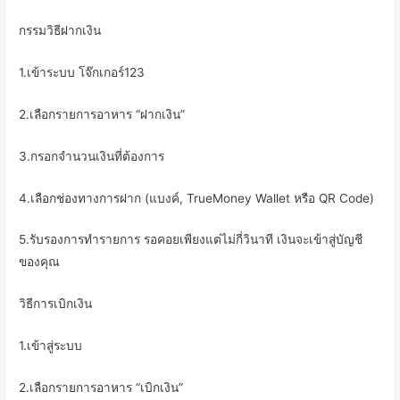
กรรมวิธีฝากเงิน
1.เข้าระบบ โจ๊กเกอร์123
2.เลือกรายการอาหาร “ฝากเงิน”
3.กรอกจำนวนเงินที่ต้องการ
4.เลือกช่องทางการฝาก (แบงค์, TrueMoney Wallet หรือ QR Code)
5.รับรองการทำรายการ รอคอยเพียงแต่ไม่กี่วินาที เงินจะเข้าสู่บัญชี
ของคุณ
วิธีการเบิกเงิน
1.เข้าสู่ระบบ
2.เลือกรายการอาหาร “เบิกเงิน”