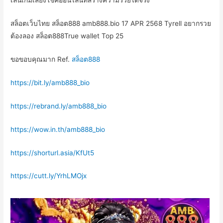
เล่นเกมเสี่ยงโชคออนไลน์ที่สร้างความรวยได้จริง
สล็อตเว็บไทย สล็อต888 amb888.bio 17 APR 2568 Tyrell อยากรวย
ต้องลอง สล็อต888True wallet Top 25
ขอขอบคุณมาก Ref.
สล็อต888
https://bit.ly/amb888_bio
https://rebrand.ly/amb888_bio
https://wow.in.th/amb888_bio
https://shorturl.asia/KfUt5
https://cutt.ly/YrhLMOjx