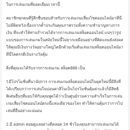
ในการเล่นเกมที่ยอดเยี่ยมเวลานี้
สมาชิกทุกคนที่รู้สึกชื่นชอบสำหรับการเล่นเกมเสี่ยงโชคออนไลน์มาที่นี่
ไม่มีผิดหวังเนื่องจากค้ำประกันคุณภาพรวมทั้งความชำนาญทางการ
เงิน ที่จะทำให้ท่านร่ำรวยได้จากการเล่นเกมสล็อตออนไลน์ แน่ๆว่ารูป
แบบของการเล่นเกมในสมัยใหม่นี้ไม่ยากเหมือนอย่างที่คิดแถมยังส่งผล
ให้คุณมีเงินรางวัลอย่างใหญ่โตอีกด้วยเริ่มต้นเล่นเกมสล็อตออนไลน์มา
ที่นี่โคตรรดีเงินรางวัลคุ้ม
สิ่งที่คุณจะได้รับจากการเล่นเกม สล็อต888 เป็น
1.มีโปรโมชั่นที่นานัปการ การเล่นเกมสล็อตออนไลน์ในยุคใหม่นี้มีสิ่งที่
ได้เปรียบกว่าการเล่นในบ่อนคาสิโนเป็นโปรโมชั่นคุ้มค่าแล้วก็มีสิทธิ
พิเศษอื่นๆที่มอบให้กับคุณพูดได้ว่าเป็นศูนย์รวมความสำเร็จในการเล่น
เกมเสี่ยงโชคออนไลน์ตรงนี้แห่งเดียวของโลก ทำให้ท่านคุ้มกว่าการไป
เล่นที่อื่นอย่างแน่นอน
2.มี admin คอยดูแลอย่างดีตลอด 24 ชั่วโมงคุณสามารถเล่นเกมได้