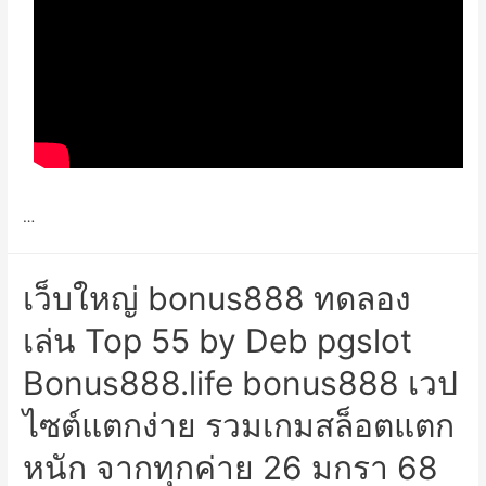
…
เว็บใหญ่ bonus888 ทดลอง
เล่น Top 55 by Deb pgslot
Bonus888.life bonus888 เวป
ไซต์แตกง่าย รวมเกมสล็อตแตก
หนัก จากทุกค่าย 26 มกรา 68