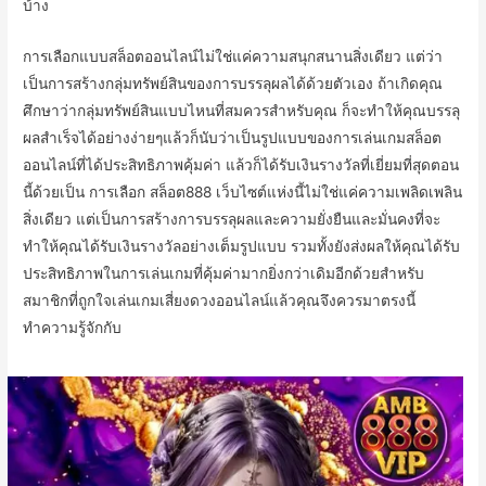
บ้าง
การเลือกแบบสล็อตออนไลน์ไม่ใช่แค่ความสนุกสนานสิ่งเดียว แต่ว่า
เป็นการสร้างกลุ่มทรัพย์สินของการบรรลุผลได้ด้วยตัวเอง ถ้าเกิดคุณ
ศึกษาว่ากลุ่มทรัพย์สินแบบไหนที่สมควรสำหรับคุณ ก็จะทำให้คุณบรรลุ
ผลสำเร็จได้อย่างง่ายๆแล้วก็นับว่าเป็นรูปแบบของการเล่นเกมสล็อต
ออนไลน์ที่ได้ประสิทธิภาพคุ้มค่า แล้วก็ได้รับเงินรางวัลที่เยี่ยมที่สุดตอน
นี้ด้วยเป็น การเลือก สล็อต888 เว็บไซต์แห่งนี้ไม่ใช่แค่ความเพลิดเพลิน
สิ่งเดียว แต่เป็นการสร้างการบรรลุผลและความยั่งยืนและมั่นคงที่จะ
ทำให้คุณได้รับเงินรางวัลอย่างเต็มรูปแบบ รวมทั้งยังส่งผลให้คุณได้รับ
ประสิทธิภาพในการเล่นเกมที่คุ้มค่ามากยิ่งกว่าเดิมอีกด้วยสำหรับ
สมาชิกที่ถูกใจเล่นเกมเสี่ยงดวงออนไลน์แล้วคุณจึงควรมาตรงนี้
ทำความรู้จักกับ