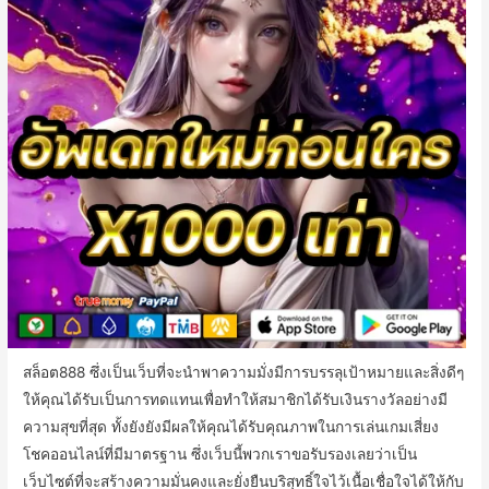
สล็อต888 ซึ่งเป็นเว็บที่จะนำพาความมั่งมีการบรรลุเป้าหมายและสิ่งดีๆ
ให้คุณได้รับเป็นการทดแทนเพื่อทำให้สมาชิกได้รับเงินรางวัลอย่างมี
ความสุขที่สุด ทั้งยังยังมีผลให้คุณได้รับคุณภาพในการเล่นเกมเสี่ยง
โชคออนไลน์ที่มีมาตรฐาน ซึ่งเว็บนี้พวกเราขอรับรองเลยว่าเป็น
เว็บไซต์ที่จะสร้างความมั่นคงและยั่งยืนบริสุทธิ์ใจไว้เนื้อเชื่อใจได้ให้กับ