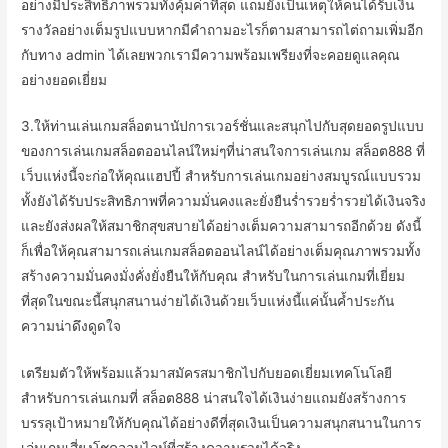
อย่างมีประสิทธิภาพรวมทั้งคุ้มค่าที่สุด แถมยังเป็นเหตุให้คนได้รับเงิน
รางวัลอย่างเต็มรูปแบบหากมีคำถามอะไรก็ตามสามารถไต่ถามเพิ่มอีก
กับทาง admin ได้เลยพวกเรามีความพร้อมเพรียงที่จะคอยดูแลคุณ
อย่างยอดเยี่ยม
3.ให้ท่านเล่นเกมสล็อตนานัปการเวอร์ชั่นและสนุกไปกับสุดยอดรูปแบบ
ของการเล่นเกมสล็อตออนไลน์ใหม่ๆที่น่าสนใจการเล่นเกม สล็อต888 ที่
เว็บแห่งนี้จะก่อให้คุณแฮปปี้ สำหรับการเล่นเกมอย่างสมบูรณ์แบบรวม
ทั้งยังได้รับประสิทธิภาพที่ความมั่นคงและยั่งยืนร่ำรวยร่ำรวยได้เงินจริง
และยังส่งผลให้สมาชิกสุขสบายได้อย่างเต็มความสามารถอีกด้วย ดังนี้
ก็เพื่อให้คุณสามารถเล่นเกมสล็อตออนไลน์ได้อย่างเต็มคุณภาพรวมทั้ง
สร้างความมั่นคงมั่งคั่งยั่งยืนให้กับคุณ สำหรับในการเล่นเกมที่เยี่ยม
ที่สุดในขณะนี้สนุกสนานง่ายได้เงินด้วยเว็บแห่งนี้แค่นั้นค้ำประกัน
ความน่าดึงดูดใจ
เตรียมตัวให้พร้อมแล้วมาสมัครสมาชิกไปกับยอดเยี่ยมเทคโนโลยี
สำหรับการเล่นเกมที่ สล็อต888 น่าสนใจได้เงินง่ายแถมยังสร้างการ
บรรลุเป้าหมายให้กับคุณได้อย่างดีที่สุดเงินเป็นความสนุกสนานในการ