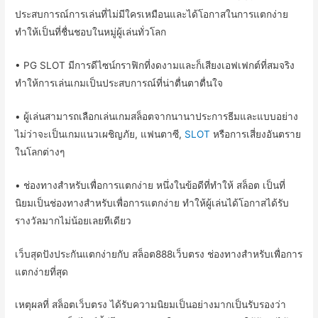
ประสบการณ์การเล่นที่ไม่มีใครเหมือนและได้โอกาสในการแตกง่าย
ทำให้เป็นที่ชื่นชอบในหมู่ผู้เล่นทั่วโลก
• PG SLOT มีการดีไซน์กราฟิกที่งดงามและก็เสียงเอฟเฟกต์ที่สมจริง
ทำให้การเล่นเกมเป็นประสบการณ์ที่น่าตื่นตาตื่นใจ
• ผู้เล่นสามารถเลือกเล่นเกมสล็อตจากนานาประการธีมและแบบอย่าง
ไม่ว่าจะเป็นเกมแนวเผชิญภัย, แฟนตาซี,
SLOT
หรือการเสี่ยงอันตราย
ในโลกต่างๆ
• ช่องทางสำหรับเพื่อการแตกง่าย หนึ่งในข้อดีที่ทำให้ สล็อต เป็นที่
นิยมเป็นช่องทางสำหรับเพื่อการแตกง่าย ทำให้ผู้เล่นได้โอกาสได้รับ
รางวัลมากไม่น้อยเลยทีเดียว
เว็บสุดปังประกันแตกง่ายกับ สล็อต888เว็บตรง ช่องทางสำหรับเพื่อการ
แตกง่ายที่สุด
เหตุผลที่ สล็อตเว็บตรง ได้รับความนิยมเป็นอย่างมากเป็นรับรองว่า