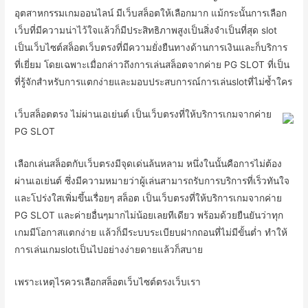
อุตสาหกรรมเกมออนไลน์ มีเว็บสล็อตให้เลือกมาก แม้กระนั้นการเลือก
เว็บที่มีความน่าไว้ใจแล้วก็มีประสิทธิภาพสูงเป็นสิ่งจำเป็นที่สุด slot
เป็นเว็บไซต์สล็อตเว็บตรงที่มีความยั่งยืนทางด้านการเงินและก็บริการ
ที่เยี่ยม โดยเฉพาะเมื่อกล่าวถึงการเล่นสล็อตจากค่าย PG SLOT ที่เป็น
ที่รู้จักสำหรับการแตกง่ายและมอบประสบการณ์การเล่นslotที่ไม่ซ้ำใคร
เว็บสล็อตตรง ไม่ผ่านเอเย่นต์ เป็นเว็บตรงที่ให้บริการเกมจากค่าย
PG SLOT
เลือกเล่นสล็อตกับเว็บตรงมีจุดเด่นล้นหลาม หนึ่งในนั้นคือการไม่ต้อง
ผ่านเอเย่นต์ ซึ่งมีความหมายว่าผู้เล่นสามารถรับการบริการที่เร็วทันใจ
และโปร่งใสเพิ่มขึ้นเรื่อยๆ สล็อต เป็นเว็บตรงที่ให้บริการเกมจากค่าย
PG SLOT และค่ายอื่นๆมากไม่น้อยเลยทีเดียว พร้อมด้วยยืนยันว่าทุก
เกมมีโอกาสแตกง่าย แล้วก็มีระบบระเบียบฝากถอนที่ไม่มีขั้นต่ำ ทำให้
การเล่นเกมslotเป็นไปอย่างง่ายดายแล้วก็สบาย
เพราะเหตุไรควรเลือกสล็อตเว็บไซต์ตรงเว็บเรา