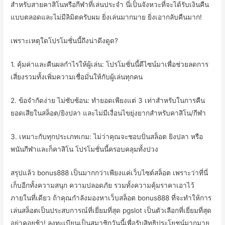
สำหรับสายคาสิโนหรือกีฬาที่เล่นประจำ นี่เป็นจังหวะที่จะได้รับเงินคืน
แบบตลอดและไม่มีลิมิตครับผม ยิ่งเล่นมากมาย ยิ่งเอากลับคืนมาก!
เพราะเหตุใดโปรโมชั่นนี้ถึงน่าดึงดูด?
1. คุ้มค่าและคืนผลกำไรให้ผู้เล่น: โปรโมชั่นนี้ดีไซน์มาเพื่อช่วยลดการ
เสี่ยงรวมทั้งเพิ่มความเชื่อมั่นให้กับผู้เล่นทุกคน
2. ข้อจำกัดง่าย ไม่ซับซ้อน: ทำยอดเพียงแต่ 3 เท่าสำหรับในการคืน
ยอดเสียในสล็อต/ยิงปลา และไม่มีเงื่อนไขยุ่งยากสำหรับคาสิโน/กีฬา
3. เหมาะกับทุกประเภทเกม: ไม่ว่าคุณจะชอบปั่นสล็อต ยิงปลา หรือ
พนันกีฬาและก็คาสิโน โปรโมชั่นนี้ครอบคลุมทั้งปวง
สรุปแล้ว bonus888 เป็นมากกว่าเพียงแค่เว็บไซต์สล็อต เพราะว่าที่นี่
เก็บอีกทั้งความสนุก ความปลอดภัย รวมทั้งความคุ้มราคาเอาไว้
ภายในที่เดียว ถ้าคุณกำลังมองหาเว็บสล็อต bonus888 ที่จะทำให้การ
เล่นสล็อตเป็นประสบการณ์ที่เยี่ยมที่สุด pgslot เป็นตัวเลือกที่เยี่ยมที่สุด
อย่าคอยช้า! ลงทะเบียนเป็นสมาชิกวันนี้เพื่อรับสิทธิประโยชน์มากมาย