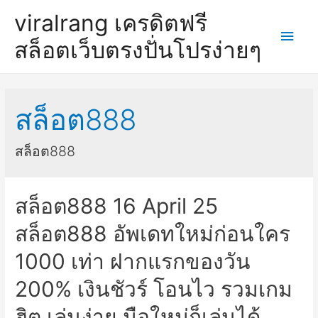
viralrang เครดิตฟรี
Main
สล็อตเว็บตรงปั่นโปรง่ายๆ
Men
สล็อต888
สล็อต888
สล็อต888 16 April 25
สล็อต888 อัพเดทใหม่ก่อนใคร
1000 เท่า ฝากแรกของวัน
200% เงินชัวร์ โอนไว รวมเกม
ฮิต เล่นง่าย มือใหม่ก็เล่นได้