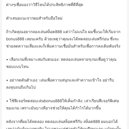
ต่างๆเพื่อมองว่าวิธีไหนได้ประสิทธิภาพที่ดีที่สุด
คำเสนอแนะจากผมสำหรับมือใหม่
ถ้าเกิดคุณอยากลองเล่นสล็อต888 แต่ว่าไม่แน่ใจ ผมชี้แนะให้เริ่มจาก
bonus888 เลยนะครับ ด้วยเหตุว่าคุณจะได้ทดสอบเล่นฟรีก่อน ซึ่งจะ
ช่วยลดความเสี่ยงและก็เพิ่มความเชื่อมั่นสำหรับเพื่อการลงเดิมพันจริง
• เลือกเกมที่เหมาะสมกับตนเอง: ทดลองเล่นหลายๆเกมเพื่อดูว่าคุณ
ชอบแบบไหน
• อย่ากดดันตัวเอง: เล่นเพื่อความสนุกและทำความเข้าใจ อย่ารีบ
ลงทุนจนถึงเกินไป
• ใช้ฟีเจอร์ทดสอบเล่นbonus888ให้เต็มกำลัง: เล่าเรียนฟีเจอร์พิเศษ
ของเกม เพราะมันบางทีอาจช่วยให้คุณได้กำไรได้มากขึ้น
หลังจากที่ผมได้ทดลอง ทดลองเล่นสล็อตฟรีกับ สล็อต888 ผมบอกได้
เลยว่ามันคุ้มมากขอรับ ไม่เฉพาะแต่ช่วยทำให้ผมศึกษาเกม แม้กระนั้น