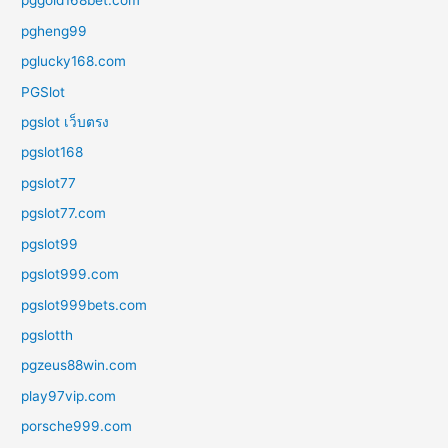
pggold168bet.com
pgheng99
pglucky168.com
PGSlot
pgslot เว็บตรง
pgslot168
pgslot77
pgslot77.com
pgslot99
pgslot999.com
pgslot999bets.com
pgslotth
pgzeus88win.com
play97vip.com
porsche999.com