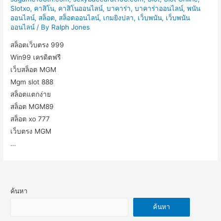
Slotxo
,
คาสิโน
,
คาสิโนออนไลน์
,
บาคาร่า
,
บาคาร่าออนไลน์
,
พนัน
ออนไลน์
,
สล็อต
,
สล็อตออนไลน์
,
เกมยิงปลา
,
เว็บพนัน
,
เว็บพนัน
ออนไลน์
/ By
Ralph Jones
สล็อตเว็บตรง 999
Win99 เครดิตฟรี
เว็บสล็อต MGM
Mgm slot 888
สล็อตแตกง่าย
สล็อต MGM89
สล็อต xo 777
เว็บตรง MGM
…
ค้นหา
ค้นหา