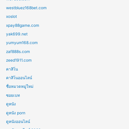
westbluez168bet.com
xoslot
xpay88game.com
yak699.net
yumyum168.com
zaf888s.com
zeed1911.com
คาสิโน
คาสิโนออนไลน์
ชื่อหมวดหมู่ใหม่
ซอยเบท
ดูหนัง
ดูหนัง porn
ดูหนังออนไลน์