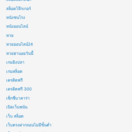
สล็อตโจ๊กเกอร์
หนังชนโรง
หนังออนไลน์
หวย
หวยออนไลน์24
หวยฮานอยวันนี้
เกมยิงปลา
เกมสล็อต
เครดิตฟรี
เครดิตฟรี 300
เซ็กซี่บาคาร่า
เปิดเว็บพนัน
เว็บ สล็อต
เว็บตรงฝากถอนไม่มีขั้นต่ำ