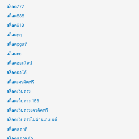
สล็อต777
สล็อต888
สล็อต918
สล็อตpg
สล็อตpgแท้
สล็อตxo
สล็อตออนไลน์
สล็อตออโต้
สล็อตเครดิตฟรี
สล็อตเว็บตรง
สล็อตเว็บตรง 168
สล็อตเว็บตรงเครดิตฟรี
สล็อตเว็บตรงไม่ผ่านเอเย่นต์
สล็อตแตกดี
สล็อตแตกหนัก