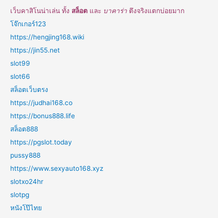
เว็บคาสิโนน่าเล่น ทั้ง
สล็อต
และ
บาคาร่า
ตึงจริงแตกบ่อยมาก
โจ๊กเกอร์123
https://hengjing168.wiki
https://jin55.net
slot99
slot66
สล็อตเว็บตรง
https://judhai168.co
https://bonus888.life
สล็อต888
https://pgslot.today
pussy888
https://www.sexyauto168.xyz
slotxo24hr
slotpg
หนังโป๊ไทย