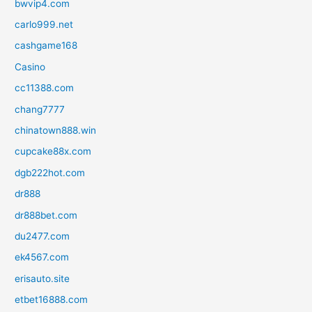
bwvip4.com
carlo999.net
cashgame168
Casino
cc11388.com
chang7777
chinatown888.win
cupcake88x.com
dgb222hot.com
dr888
dr888bet.com
du2477.com
ek4567.com
erisauto.site
etbet16888.com