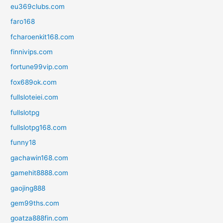
eu369clubs.com
faro168
fcharoenkit168.com
finnivips.com
fortune99vip.com
fox689ok.com
fullsloteiei.com
fullslotpg
fullslotpg168.com
funny18
gachawin168.com
gamehit8888.com
gaojing888
gem99ths.com
goatza888fin.com