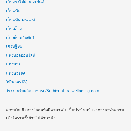
เว็บตรงไม่ผ่านเอเย่นต์
เว็บพนัน
เว็บพนันออนไลน์
เว็บสล็อต
เว็บสล็อตอันดับ1
เศรษฐี99
แทงบอลออนไลน์
แทงหวย
แทงหวยสด
โจ๊กเกอร์123
โรงงานรับผลิตอาหารเสริม bionaturalwellnessg.com
ความใจเสียดวงใจต่อข้อผิดพลาดไม่เป็นประโยชน์ เราควรจะทำความ
เข้าใจรวมทั้งก้าวไปด้านหน้า