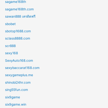
sagame168th
sagame168th.com
sawan888 เครดิตฟรี
sbobet
sbotop1688.com
sclass8888.com
scr888
sexy168
SexyAuto168.com
sexybaccarat168.com
sexygameplus.me
shinobi24hr.com
sing55fun.com
six9game
six9game.win