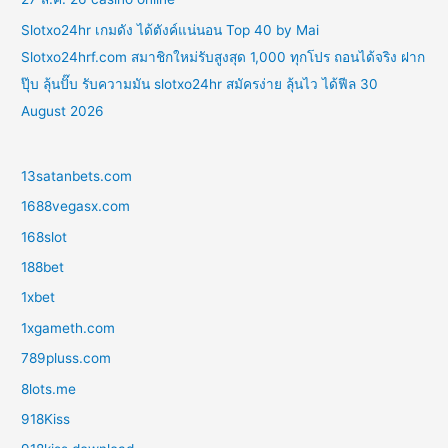
Slotxo24hr เกมดัง ได้ตังค์แน่นอน Top 40 by Mai
Slotxo24hrf.com สมาชิกใหม่รับสูงสุด 1,000 ทุกโปร ถอนได้จริง ฝาก
ปุ๊บ ลุ้นปั๊บ รับความมัน slotxo24hr สมัครง่าย ลุ้นไว ได้ฟีล 30
August 2026
13satanbets.com
1688vegasx.com
168slot
188bet
1xbet
1xgameth.com
789pluss.com
8lots.me
918Kiss