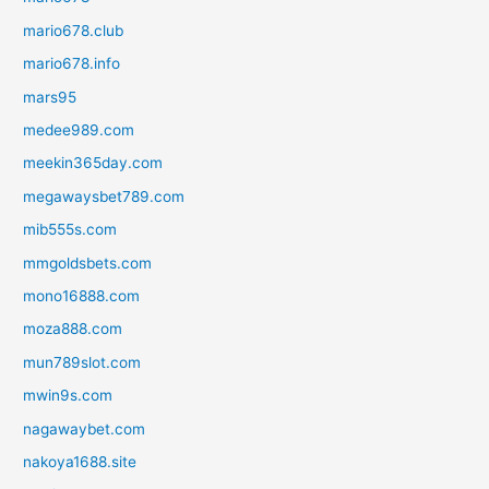
mario678.club
mario678.info
mars95
medee989.com
meekin365day.com
megawaysbet789.com
mib555s.com
mmgoldsbets.com
mono16888.com
moza888.com
mun789slot.com
mwin9s.com
nagawaybet.com
nakoya1688.site