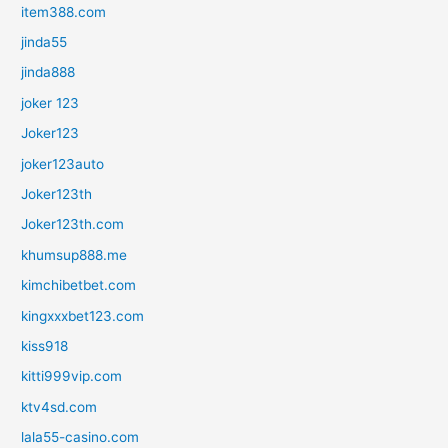
item388.com
jinda55
jinda888
joker 123
Joker123
joker123auto
Joker123th
Joker123th.com
khumsup888.me
kimchibetbet.com
kingxxxbet123.com
kiss918
kitti999vip.com
ktv4sd.com
lala55-casino.com