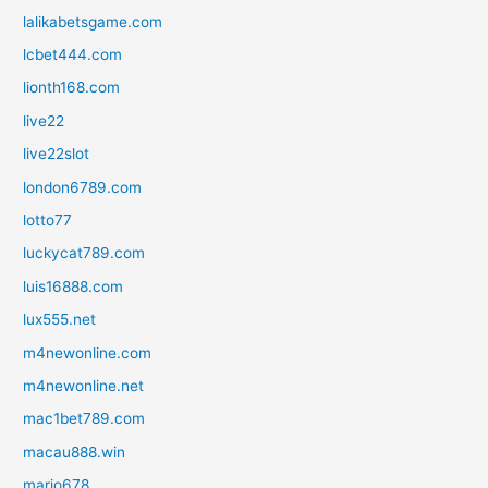
lalikabetsgame.com
lcbet444.com
lionth168.com
live22
live22slot
london6789.com
lotto77
luckycat789.com
luis16888.com
lux555.net
m4newonline.com
m4newonline.net
mac1bet789.com
macau888.win
mario678