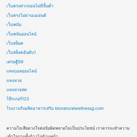
เว็บตรงฝากถอนไม่มีขั้นต่ำ
เว็บตรงไม่ผ่านเอเย่นต์
เว็บพนัน
เว็บพนันออนไลน์
เว็บสล็อต
เว็บสล็อตอันดับ1
เศรษฐี99
แทงบอลออนไลน์
แทงหวย
แทงหวยสด
โจ๊กเกอร์123
โรงงานรับผลิตอาหารเสริม bionaturalwellnessg.com
ความใจเสียดวงใจต่อข้อผิดพลาดไม่เป็นประโยชน์ เราควรจะทำความ
เข้าใจรวมทั้งก้าวไปด้านหน้า