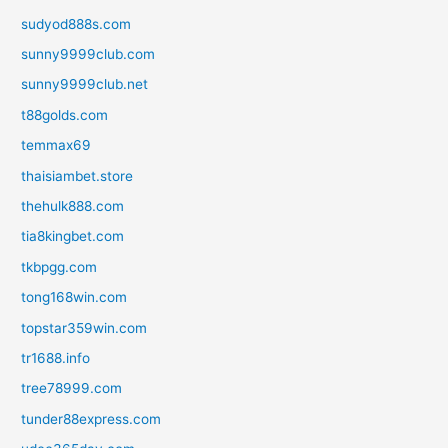
sudyod888s.com
sunny9999club.com
sunny9999club.net
t88golds.com
temmax69
thaisiambet.store
thehulk888.com
tia8kingbet.com
tkbpgg.com
tong168win.com
topstar359win.com
tr1688.info
tree78999.com
tunder88express.com