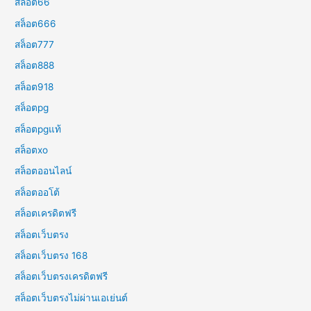
สล็อต66
สล็อต666
สล็อต777
สล็อต888
สล็อต918
สล็อตpg
สล็อตpgแท้
สล็อตxo
สล็อตออนไลน์
สล็อตออโต้
สล็อตเครดิตฟรี
สล็อตเว็บตรง
สล็อตเว็บตรง 168
สล็อตเว็บตรงเครดิตฟรี
สล็อตเว็บตรงไม่ผ่านเอเย่นต์