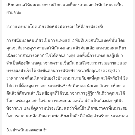
เทียบจะก่อให้คุณมองการณ์ไกล และก็มองเกมออกว่าทีมไหนจะเป็น
ฝ่ายชนะ
2.ถ้าแทงบอลโดดเดี่ยวคิดพินิจพิจารณาให้ดีอย่าพึ่งจะรีบ
การพนันบอลคนเดียวเป็นการแทงแค่ 2 ทีมที่แข่งกันในแมตช์นั้น โดย
คุณจะต้องรอดูราคาบอลให้มั่นคงก่อน แล้วค่อยเลือกแทงบอลคนเดียว
เนื่องจากสามารถทำกำไรได้ค่อนข้างสูง แต่ทั้งนี้การแทงบอลผู้เดียว
จำเป็นต้องมีสาเหตุมาจากความเชื่อมั่น คุณจึงจะสามารถเอาชนะและ
บรรลุผลสำเร็จได้ ซึ่งขั้นตอนการพินิจพิจารณาคือคุณจึงควรดูซิว่า
ราคาการเคลื่อนไหวเป็นยังไงบ้างเหมาะสมกับผลที่คุณจะได้หรือไม่ ยิ่ง
ไปกว่านี้ต้องดูตารางการแข่งขันชิงชัยทีมบอล นักเตะ วิเคราะห์อย่าง
ดีแล้วก็ศึกษาเล่าเรียนข้อมูลที่ได้รับมาจากเรารูผู้รู้การันตีว่าคุณจะได้
โอกาสชนะสูง อย่าใจร้อนการแทงบอลออนไลน์จำเป็นต้องค่อยๆพินิจ
พิจารณา และก็ดูความน่าจะเป็น แต่ว่าทั้งนี้ถ้าเกิดพบราคาที่เหมาะสม
ก็อย่ารอนานเหลือเกินความพอเพียงเป็นสิ่งที่สำคัญสำหรับการแทงบอล
3.อย่าพนันบอลตอนเช้า