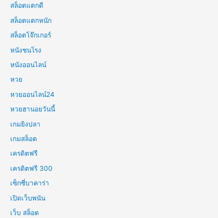
สล็อตแตกดี
สล็อตแตกหนัก
สล็อตโจ๊กเกอร์
หนังชนโรง
หนังออนไลน์
หวย
หวยออนไลน์24
หวยฮานอยวันนี้
เกมยิงปลา
เกมสล็อต
เครดิตฟรี
เครดิตฟรี 300
เซ็กซี่บาคาร่า
เปิดเว็บพนัน
เว็บ สล็อต