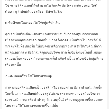
ใช้ จะก่อให้คุณตกที่นั่งลำบากในวันหลัง คิดวิเคราะห์แบ่งแยกให้ดี
ด้วยเหตุว่านักพนันบอลมืออาชีพจะไม่โลภ
6.ทีมที่ชอบใจอาจจะไม่ใช่กลุ่มที่ทำเงิน
คุณจำเป็นที่จะต้องแยกประเภทความชอบกับการลงทุน ออกจากกัน
เนื่องจากกลุ่มบอลที่คุณชอบนั้น บางครั้งอาจจะเป็นทีมที่ไม่เก่งหรือได้
นักเตะที่ไม่ท็อปฟอร์ม ให้แปลงมาเลือกกลุ่มที่จะทำเงินให้กับคุณดีกว่า
แม้คุณอยากจะเชียร์กลุ่มที่คุณชอบใจจะขาด ก็เชียร์เฉยๆโดยที่ไม่ต้อง
เล่นบนเว็บแทงบอล ถ้าจะแทงและก็ทำเงินจำเป็นจะต้องเชียร์กลุ่มที่เก่ง
เพียงแค่นั้น
7.แทงบอลครึ่งหลังมีโอกาสชนะสูง
ถ้าหากบอลที่คุณเลือกเป็นบอลลีกหรือว่าบอลถ้วย มีการทำแต้มเกิดขึ้น
ในครึ่งแรก คุณเลือกพนันบอลสูงได้เลย เพราะเหตุว่าบอลถ้วยจึงควร
เอาชนะมีการบุกเพื่อทำประตู ด้วยเหตุนั้นยิ่งทำประตูสูงมากขึ้นเยอะแค่
ไหน คุณก็ได้โอกาสชนะมากขึ้นแค่นั้น