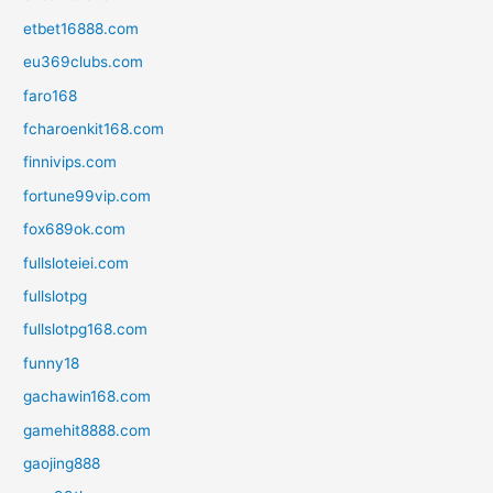
etbet16888.com
eu369clubs.com
faro168
fcharoenkit168.com
finnivips.com
fortune99vip.com
fox689ok.com
fullsloteiei.com
fullslotpg
fullslotpg168.com
funny18
gachawin168.com
gamehit8888.com
gaojing888