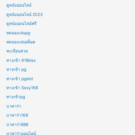
ดูหนังออนไลน์
ดูหนังออนไลน์ 2023
ดูหนังออนไลน์ฟรี
ทดลองเล่นpg
ทดลองเล่นสล็อต
ทะเบียนสวย
ทางเข้า 918kiss
ทางเข้า pg
ทางเข้า pgslot
ทางเข้า Sexy168
ทางเข้าpg
บาคาร่า
บาคาร่า168
บาคาร่า888
บาคาร่าออนไลน์