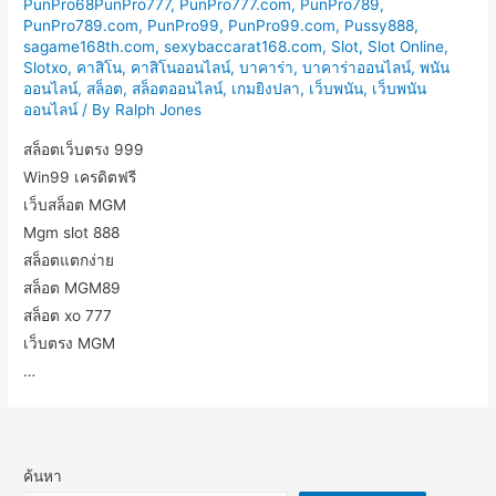
PunPro68PunPro777
,
PunPro777.com
,
PunPro789
,
PunPro789.com
,
PunPro99
,
PunPro99.com
,
Pussy888
,
sagame168th.com
,
sexybaccarat168.com
,
Slot
,
Slot Online
,
Slotxo
,
คาสิโน
,
คาสิโนออนไลน์
,
บาคาร่า
,
บาคาร่าออนไลน์
,
พนัน
ออนไลน์
,
สล็อต
,
สล็อตออนไลน์
,
เกมยิงปลา
,
เว็บพนัน
,
เว็บพนัน
ออนไลน์
/ By
Ralph Jones
สล็อตเว็บตรง 999
Win99 เครดิตฟรี
เว็บสล็อต MGM
Mgm slot 888
สล็อตแตกง่าย
สล็อต MGM89
สล็อต xo 777
เว็บตรง MGM
…
ค้นหา