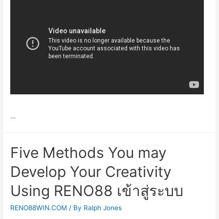
…
Five Methods You may
Develop Your Creativity
Using RENO88 เข้าสู่ระบบ
RENO88WIN.COM
/ By
Ralph Jones