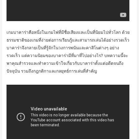
เกมบาคาร่าคือหนึ่งในเกมไพ่ที่มีชื่อเสียงและเป็นที่นิยมไปทั่วโลก ด้วย
ธรรมชาติของเกมที่ง่ายต่อการเรียนรู้และสามารถเล่นได้อย่างรวดเร็ว
บาคาร่าจึงกลายเป็นที่รู้จักในวงการพนันและคาสิโนต่างๆ อย่าง
รวดเร็ว แต่ความนิยมของบาคาร่ามีที่มาที่ไปอย่างไร? บทความนี้จะ
พาคุณสำรวจและทำความเข้าใจเกี่ยวกับบาคาร่าตั้งแต่อดีตจนถึง
ปัจจุบัน รวมถึงกฎกติกาและกลยุทธ์การเล่นที่สำคัญ