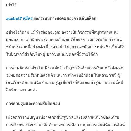
เก่าไว้
acebet7 สมัคร
ผลกระทบทางสังคมของการเล่นสล็อต
อย่างไรก็ตาม แม้ว่าสล็อตจะถูกมองว่าเป็นกิจกรรมที่สนุกสนานและ
ผ่อนคลาย แต่ก็มีผลกระทบทางด้านลบที่ต้องพิจารณาเช่นกัน การเล่น
พนันประเภทนี้อย่างต่อเนื่องอาจนำไปสู่การเสพติดการพนัน ซึ่งเป็นหนึ่ง
ในปัญหาที่สำคัญในหมู่เยาวชนและบุคคลที่มีรายได้ต่ำ
การเสพติดดังกล่าวไม่เพียงแต่สร้างปัญหาในด้านการเงินแต่ยังส่งผลก
ระทบต่อความสัมพันธ์ส่วนตัวและการทำงานอีกด้วย ในหลายกรณี ผู้
เล่นที่เสพติดเกมพนันสามารถสูญเสียทรัพย์สินและเข้าสู่สถานการณ์หนี้
สินที่ยากจะถอนตัว
การควบคุมและความรับผิดชอบ
เพื่อจัดการกับปัญหาที่อาจเกิดขึ้นรัฐบาลและองค์กรที่เกี่ยวข้องได้รับ
การเรียกร้องให้เข้ามาจัดทำมาตรการเพื่อควบคุมการเล่นพนันออนไลน์