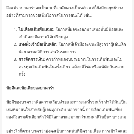
ถึงแม้ว่าบาคาร่าจะเป็นเกมที่อาศัยดวงเป็นหลัก แต่ก็ยังมีกลยุทธ์บาง
อย่างที่สามารถช่วยเพิ่มโอกาสในการชนะได้ เช่น:
ไม่เลือกเดิมพันเสมอ:
โอกาสที่ผลจะออกมาเสมอนั้นมีน้อยและ
เจ้ามือจะมีความได้เปรียบสูง
แทงฝั่งเจ้ามือเป็นหลัก:
โอกาสที่เจ้ามือจะชนะมีสูงกว่าผู้เล่นเล็ก
น้อย ตามสถิติการเล่นในระยะยาว
การจัดการเงิน:
ควรกำหนดงบประมาณในการเดิมพันและไม่
ควรทุ่มเงินเดิมพันในครั้งเดียว แม้จะมีโชคหรือแพ้ติดกันหลาย
ครั้ง
ข้อดีและข้อเสียของบาคาร่า
ข้อดีของบาคาร่าคือความเรียบง่ายและการเล่นที่รวดเร็ว ทำให้มันเป็น
เกมที่น่าสนใจสำหรับผู้เล่นทุกระดับ นอกจากนี้ การเลือกเดิมพันเพียง
สองถึงสามตัวเลือกทำให้มีโอกาสชนะมากกว่าเกมคาสิโนอื่นๆ บางเกม
อย่างไรก็ตาม บาคาร่ายังคงเป็นการพนันที่มีความเสี่ยง การเข้าใจและ