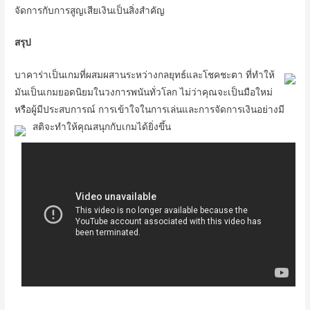
จัดการกับการสูญเสียเงินเป็นสิ่งสำคัญ
สรุป
บาคาร่าเป็นเกมที่ผสมผสานระหว่างกลยุทธ์และโชคชะตา ที่ทำให้
มันเป็นเกมยอดนิยมในวงการพนันทั่วโลก ไม่ว่าคุณจะเป็นมือใหม่
หรือผู้มีประสบการณ์ การเข้าใจในการเล่นและการจัดการเงินอย่างมี
สติจะทำให้คุณสนุกกับเกมได้ยิ่งขึ้น