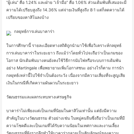
“ผู้เล่น” คือ 1.24% และฝ่าย “เจ้ามือ” คือ 1.06% ส่วนเดิมพันที่เสมอจะมี
ความได้เปรียบสูงถึง 14.36% แต่จ่ายเงินที่สูงถึง 8:1 แต่ก็ลดความได้
เปรียบของคาสิโนลงบ้าง
กลยุทธ์การเล่นบาคาร่า
ในการศึกษานี้ รายละเอียดทางสถิติถูกนำมาใช้เพื่อวิเคราะห์กลยุทธ์
การเล่นบาคาร่าในระยะยาว ถึงแม้ว่าโดยทั่วไปจะถือว่าเป็นเกมของ
โอกาส นักเดิมพันบางคนยังคงใช้วิธีการนับไพ่หรือระบบการเดิมพัน
อย่าง Martingale เพื่อพยายามเพิ่มโอกาสชนะ อย่างไรก็ตาม การนำ
กลยุทธ์เหล่านี้ไปใช้จำเป็นต้องระวัง เนื่องจากมีความเสี่ยงที่จะสูญเสีย
เงินในกรณีที่เกิดความผันผวนในระยะยาว
วัฒนธรรมและผลกระทบทางเศรษฐกิจ
บาคาร่าไม่เพียงแต่เป็นเกมที่นิยมในคาสิโนเท่านั้น แต่ยังมีความ
สำคัญในบางวัฒนธรรม ตัวอย่างเช่น ในหมู่คนจีนซึ่งถือว่าเป็นเกมที่มี
ความโชคดีและเป็นเกมที่ได้รับความนิยมในเทศกาลและงานเลี้ยง
วัฒนธรรมที่ฝังรากลึกทำให้บาคาร่ากลายเป็นสัญลักษณ์ของความ