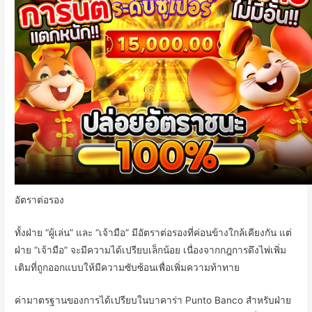
อัตราต่อรอง
ทั้งฝ่าย “ผู้เล่น” และ “เจ้ามือ” มีอัตราต่อรองที่ค่อนข้างใกล้เคียงกัน แต่
ฝ่าย “เจ้ามือ” จะมีความได้เปรียบเล็กน้อย เนื่องจากกฎการดึงไพ่เพิ่ม
เติมที่ถูกออกแบบให้มีความซับซ้อนเพื่อเพิ่มความท้าทาย
ค่ามาตรฐานของการได้เปรียบในบาคาร่า Punto Banco สำหรับฝ่าย