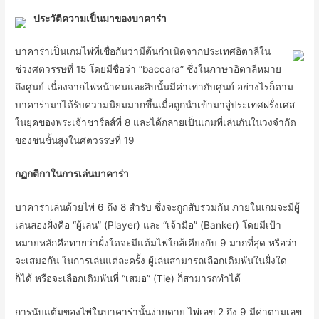
ประวัติความเป็นมาของบาคาร่า
บาคาร่าเป็นเกมไพ่ที่เชื่อกันว่ามีต้นกำเนิดจากประเทศอิตาลีใน
ช่วงศตวรรษที่ 15 โดยมีชื่อว่า “baccara” ซึ่งในภาษาอิตาลีหมาย
ถึงศูนย์ เนื่องจากไพ่หน้าคนและสิบนั้นมีค่าเท่ากับศูนย์ อย่างไรก็ตาม
บาคาร่ามาได้รับความนิยมมากขึ้นเมื่อถูกนำเข้ามาสู่ประเทศฝรั่งเศส
ในยุคของพระเจ้าชาร์ลส์ที่ 8 และได้กลายเป็นเกมที่เล่นกันในวงจำกัด
ของชนชั้นสูงในศตวรรษที่ 19
กฏกติกาในการเล่นบาคาร่า
บาคาร่าเล่นด้วยไพ่ 6 ถึง 8 สำรับ ซึ่งจะถูกสับรวมกัน ภายในเกมจะมีผู้
เล่นสองฝั่งคือ “ผู้เล่น” (Player) และ “เจ้ามือ” (Banker) โดยมีเป้า
หมายหลักคือทายว่าฝั่งใดจะมีแต้มไพ่ใกล้เคียงกับ 9 มากที่สุด หรือว่า
จะเสมอกัน ในการเล่นแต่ละครั้ง ผู้เล่นสามารถเลือกเดิมพันในฝั่งใด
ก็ได้ หรือจะเลือกเดิมพันที่ “เสมอ” (Tie) ก็สามารถทำได้
การนับแต้มของไพ่ในบาคาร่านั้นง่ายดาย ไพ่เลข 2 ถึง 9 มีค่าตามเลข