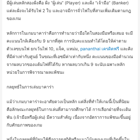
มีผู้เล่นหลักสองฝั่งคือ ฝั่ง “ผู้เล่น” (Player) และฝั่ง “เจ้ามือ” (Banker)
แต่ละฝั่งจะได้รับไพ่ 2 ใบ และอาจมีการจั่วไพ่ใบที่สามเพิ่มเติมตามกฎ
ของเกม
หลักการในเกมบาคาร่าคือการทำนายว่ามือใดในสองมือหรือเสมอ จะมี
คะแนนใกล้เคียงกับ 9 มากที่สุด การนับคะแนนทำได้โดยให้ค่าตาม
ตัวเลขบนไพ่ ยกเว้นไพ่ 10, แจ็ค, แหม่ม,
pananthai เครดิตฟรี
และคิง
ที่มีค่าเท่ากับศูนย์ ในขณะที่เอซมีค่าเท่ากับหนึ่ง คะแนนของมือคำนวณ
จากผลบวกของแต้มไพ่ที่ได้รับ หากผลบวกเกิน 9 จะนับเฉพาะหลัก
หน่วยในการพิจารณาผลแพ้ชนะ
กลยุทธ์ในการเล่นบาคาร่า
แม้ว่าเกมบาคาร่าจะอาศัยดวงเป็นหลัก แต่สิ่งที่ทำให้เกมนี้เป็นที่นิยม
คือลักษณะกลยุทธ์ในการเล่นที่สามารถศึกษาได้ การเลือกฝ่ายที่จะเดิม
พัน (เจ้ามือหรือผู้เล่น) มีความสำคัญ เนื่องจากอัตราการแพ้ชนะขึ้นอยู่
กับศักยภาพของเกม
หนึ่งในกลยุทธ์ที่นิยมใช้คือการดูสถิติหรือแนวโน้มของเกมที่เกิดขึ้นใน