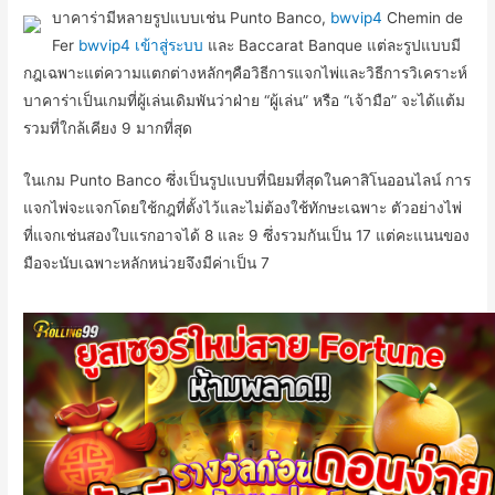
บาคาร่ามีหลายรูปแบบเช่น Punto Banco,
bwvip4
Chemin de
Fer
bwvip4 เข้าสู่ระบบ
และ Baccarat Banque แต่ละรูปแบบมี
กฎเฉพาะแต่ความแตกต่างหลักๆคือวิธีการแจกไพ่และวิธีการวิเคราะห์
บาคาร่าเป็นเกมที่ผู้เล่นเดิมพันว่าฝ่าย “ผู้เล่น” หรือ “เจ้ามือ” จะได้แต้ม
รวมที่ใกล้เคียง 9 มากที่สุด
ในเกม Punto Banco ซึ่งเป็นรูปแบบที่นิยมที่สุดในคาสิโนออนไลน์ การ
แจกไพ่จะแจกโดยใช้กฎที่ตั้งไว้และไม่ต้องใช้ทักษะเฉพาะ ตัวอย่างไพ่
ที่แจกเช่นสองใบแรกอาจได้ 8 และ 9 ซึ่งรวมกันเป็น 17 แต่คะแนนของ
มือจะนับเฉพาะหลักหน่วยจึงมีค่าเป็น 7