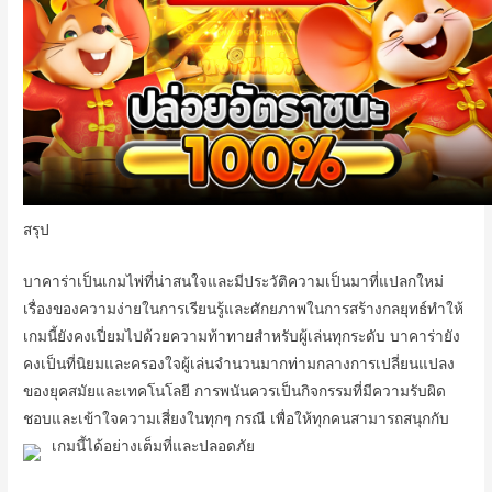
สรุป
บาคาร่าเป็นเกมไพ่ที่น่าสนใจและมีประวัติความเป็นมาที่แปลกใหม่
เรื่องของความง่ายในการเรียนรู้และศักยภาพในการสร้างกลยุทธ์ทำให้
เกมนี้ยังคงเปี่ยมไปด้วยความท้าทายสำหรับผู้เล่นทุกระดับ บาคาร่ายัง
คงเป็นที่นิยมและครองใจผู้เล่นจำนวนมากท่ามกลางการเปลี่ยนแปลง
ของยุคสมัยและเทคโนโลยี การพนันควรเป็นกิจกรรมที่มีความรับผิด
ชอบและเข้าใจความเสี่ยงในทุกๆ กรณี เพื่อให้ทุกคนสามารถสนุกกับ
เกมนี้ได้อย่างเต็มที่และปลอดภัย