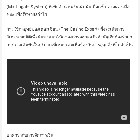
(Martingale System) ที่เพิ่มจำนวนเงินเดิมพันเมื่อแพ้ และลดลงเมื่อ
ชนะ เพื่อรักษาผลกำไร
การใช้กลยุทธ์ของเดอะเซียน (The Casino Expert) ซึ่งจะเน้นการ
วิเคราะห์สถิติเพื่อค้นหาแนวโน้มของการออกผล สิ่งสำคัญคือต้องรักษา
การวางเดิมพันในปริมาณที่เหมาะสมเพื่อป้องกันการสูญเสียที่ไม่จำเป็น
บาคาร่ากับการจัดการเงิน