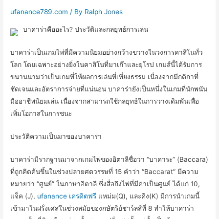
ufanance789.com
/ By
Ralph Jones
บาคาร่าคืออะไร? ประวัติและกลยุทธ์การเล่น
บาคาร่าเป็นเกมไพ่ที่มีความนิยมอย่างกว้างขวางในวงการคาสิโนทั่ว
โลก โดยเฉพาะอย่างยิ่งในคาสิโนที่มาเก๊าและยุโรป เกมส์นี้ได้รับการ
ขนานนามว่าเป็นเกมที่ให้ผลการเล่นที่เที่ยงธรรม เนื่องจากมีกติกาที่
ชัดเจนและอัตราการจ่ายที่แน่นอน บาคาร่ายังเป็นหนึ่งในเกมที่นักพนัน
มืออาชีพนิยมเล่น เนื่องจากสามารถใช้กลยุทธ์ในการวางเดิมพันเพื่อ
เพิ่มโอกาสในการชนะ
ประวัติความเป็นมาของบาคาร่า
บาคาร่ามีรากฐานมาจากเกมไพ่ของอิตาลีชื่อว่า “บาคาระ” (Baccara)
ที่ถูกคิดค้นขึ้นในช่วงปลายศตวรรษที่ 15 คำว่า “Baccarat” มีความ
หมายว่า “ศูนย์” ในภาษาอิตาลี ซึ่งสื่อถึงไพ่ที่มีค่าเป็นศูนย์ ได้แก่ 10,
แจ็ค (J),
ufanance เครดิตฟรี
แหม่ม(Q), และคิง(K) มีการนำเกมนี้
เข้ามาในฝรั่งเศสในช่วงสมัยของกษัตริย์ชาร์ลส์ที่ 8 ทำให้บาคาร่า