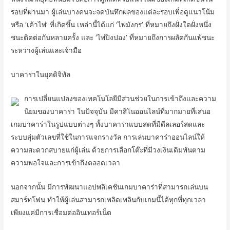
รอบที่ผ่านมา ผู้เล่นบางคนจะจดบันทึกผลของแต่ละรอบเพื่อดูแนวโน้ม
หรือ ‘เค้าไพ่’ ที่เกิดขึ้น เหล่านี้ได้แก่ ‘ไพ่มังกร’ ที่หมายถึงฝั่งใดฝั่งหนึ่ง
ชนะติดต่อกันหลายครั้ง และ ‘ไพ่ปิงปอง’ ที่หมายถึงการผลัดกันแพ้ชนะ
ระหว่างผู้เล่นและเจ้ามือ
บาคาร่าในยุคดิจิทัล
การเปลี่ยนแปลงของเทคโนโลยีมีส่วนช่วยในการเข้าถึงและความ
นิยมของบาคาร่า ในปัจจุบัน มีคาสิโนออนไลน์ที่มากมายที่เสนอ
เกมบาคาร่าในรูปแบบต่างๆ ทั้งบาคาร่าแบบสดที่มีดีลเลอร์สดและ
ระบบสุ่มตัวเลขที่ใช้ในการแจกรางวัล การเล่นบาคาร่าออนไลน์ให้
ความสะดวกสบายแก่ผู้เล่น ด้วยการเลือกโต๊ะที่มีวงเงินเดิมพันตาม
ความพอใจและการเข้าถึงตลอดเวลา
นอกจากนั้น มีการพัฒนาแอปพลิเคชันเกมบาคาร่าที่สามารถเล่นบน
สมาร์ทโฟน ทำให้ผู้เล่นสามารถเพลิดเพลินกับเกมนี้ได้ทุกที่ทุกเวลา
เพียงแค่มีการเชื่อมต่ออินเทอร์เน็ต