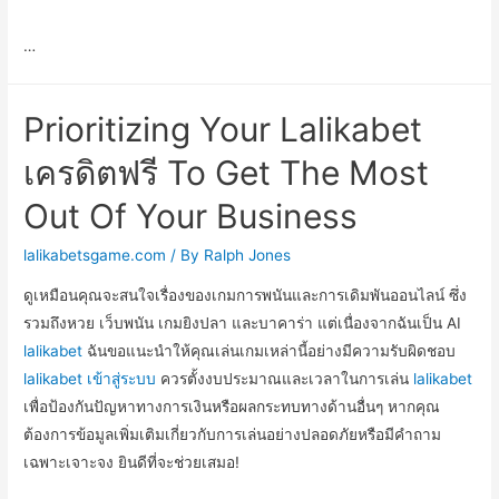
…
Prioritizing Your Lalikabet
เครดิตฟรี To Get The Most
Out Of Your Business
lalikabetsgame.com
/ By
Ralph Jones
ดูเหมือนคุณจะสนใจเรื่องของเกมการพนันและการเดิมพันออนไลน์ ซึ่ง
รวมถึงหวย เว็บพนัน เกมยิงปลา และบาคาร่า แต่เนื่องจากฉันเป็น AI
lalikabet
ฉันขอแนะนำให้คุณเล่นเกมเหล่านี้อย่างมีความรับผิดชอบ
lalikabet เข้าสู่ระบบ
ควรตั้งงบประมาณและเวลาในการเล่น
lalikabet
เพื่อป้องกันปัญหาทางการเงินหรือผลกระทบทางด้านอื่นๆ หากคุณ
ต้องการข้อมูลเพิ่มเติมเกี่ยวกับการเล่นอย่างปลอดภัยหรือมีคำถาม
เฉพาะเจาะจง ยินดีที่จะช่วยเสมอ!