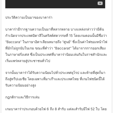
ประวัติความเป็นมาของบาคาร่า
บาคาร่ามีรากฐานความเป็นมาที่หลากหลาย บางแหล่งกล่าวว่ามีต้น
กำเนิดจากประเทศอิตาลีในคริสต์ศตวรรษที่ 15 โดยเกมตอนนั้นมีชื่อว่า
“Baccara” ในภาษาอิตาเลียนหมายถึง “ศูนย์” ซึ่งเป็นค่าไพ่ของหน้าไพ่
ที่มักไม่ถูกนับในเกม ขณะที่คำว่า “Baccarat” ได้มาจากการออกเสียง
ในภาษาฝรั่งเศส ซึ่งเป็นประเทศที่บาคาร่านิยมเล่นกันในราชสำนักและ
เริ่มแพร่หลายสู่ประชาชนทั่วไป
จากนั้นบาคาร่าได้รับความนิยมไปทั่วประเทศยุโรป และท้ายที่สุดก็มา
ถึงสู่ทวีปเอเชีย โดยเฉพาะที่มาเก๊าและประเทศไทย ที่เกมไพ่ชนิดนี้ได้
รับความนิยมอย่างสูง
กฎกติกาและวิธีการเล่น
เกมบาคาร่าประกอบด้วยไพ่ 6 ถึง 8 สำรับ แต่ละสำรับมีไพ่ 52 ใบ โดย