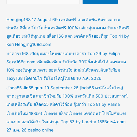
Hengjing168 17 August 69 เครดิตฟรี เกมเดิมพัน ที่สร้างความ
บันเทิง ดีที่สุด โปรโมชั่นเครดิตฟรี 100% กล่องสุ่มเฮงเฮง รับเครดิตฟรี
ยูสเดียว เล่นได้ทุกเกม สล็อต168 แจก เครดิตฟรี เยอะที่สุด Top 41 by
Keri Hengjing168d.com
บาคาร่า168 เปิดมุมมองใหม่ของเกมบาคาร่า Top 29 by Felipa
Sexy168c.com เซียนตัดเซียน รับโบนัส 30%ยิ่งเล่นยิ่งได้ แคชแบค
10% รองรับทุกธนาคาร ถอนเร็วทันใจ สัมผัสโต๊ะสดระดับพรีเมียม
sexy168 เปิดเกมไว รับโปรใหญ่ไปเลย 10 ก.ค. 2026
Jinda55 Jin55.guru 19 September 26 jinda55 คาสิโนเว็บใหญ่
มาตรฐานเอเชีย สมาชิกใหม่รับ 100% แจกวันเกิด 500 ประสบการณ์
เกมเหนือระดับ สล็อต55 สมัครไว้ก่อน คุ้มกว่า Top 81 by Palma
เว็บเปิดใหม่ 188bet เว็บตรง สล็อตเว็บตรง เครดิตฟรี โปรโมชั่นแรง
เล่นง่าย ถอนได้จริง ใหม่ล่าสุด Top 53 by Loretta 188Bets4.com
27 ส.ค. 26 casino online