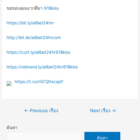
ขอขอบคุณมากที่มา
918kiss
https://bit.ly/allbet24hrr
http://bit.do/allbet24hrcom
https://cutt.ly/allbet24hr918kiss
https://rebrand.ly/allbet24hr918kiss
https://t.co/rbTQ0xcapY
แนะแนว
←
Previous เรื่อง
Next เรื่อง
→
เรื่อง
ค้นหา
ค้นหา