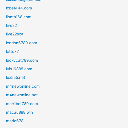
lcbet444.com
lionth168.com
live22
live22slot
london6789.com
lotto77
luckycat789.com
luis16888.com
lux555.net
m4newonline.com
m4newonline.net
mac1bet789.com
macau888.win
mario678