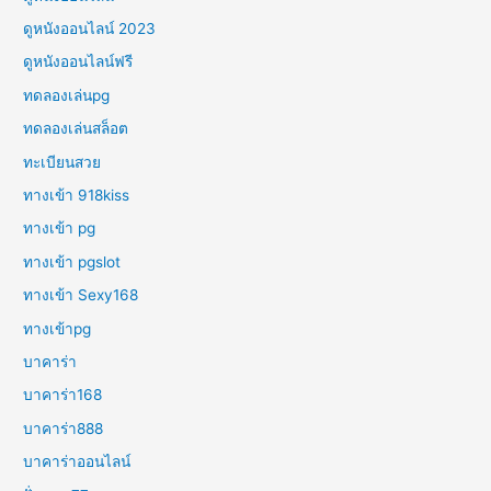
ดูหนังออนไลน์ 2023
ดูหนังออนไลน์ฟรี
ทดลองเล่นpg
ทดลองเล่นสล็อต
ทะเบียนสวย
ทางเข้า 918kiss
ทางเข้า pg
ทางเข้า pgslot
ทางเข้า Sexy168
ทางเข้าpg
บาคาร่า
บาคาร่า168
บาคาร่า888
บาคาร่าออนไลน์