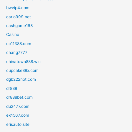
bwvip4.com
carlo999.net
cashgame168
Casino
cc11388.com
chang7777
chinatown888.win
cupcake88x.com
dgb222hot.com
dr888
dr888bet.com
du2477.com
ek4567.com
erisauto.site