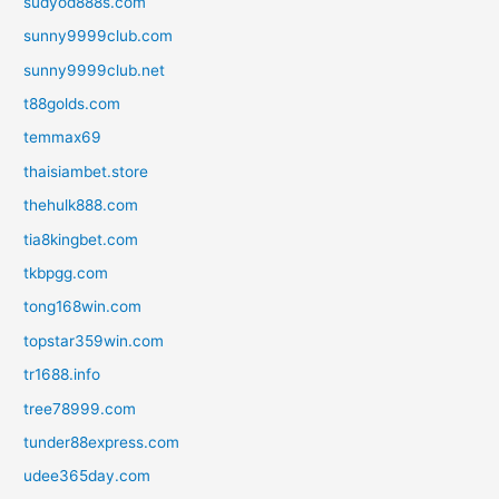
sudyod888s.com
sunny9999club.com
sunny9999club.net
t88golds.com
temmax69
thaisiambet.store
thehulk888.com
tia8kingbet.com
tkbpgg.com
tong168win.com
topstar359win.com
tr1688.info
tree78999.com
tunder88express.com
udee365day.com