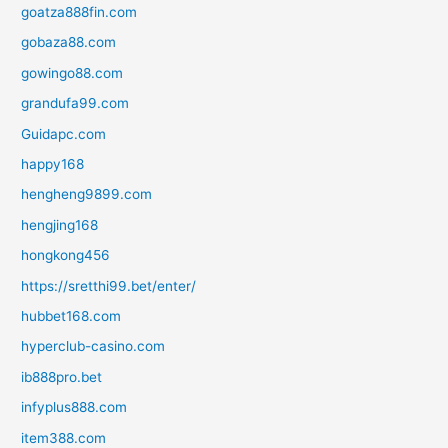
goatza888fin.com
gobaza88.com
gowingo88.com
grandufa99.com
Guidapc.com
happy168
hengheng9899.com
hengjing168
hongkong456
https://sretthi99.bet/enter/
hubbet168.com
hyperclub-casino.com
ib888pro.bet
infyplus888.com
item388.com