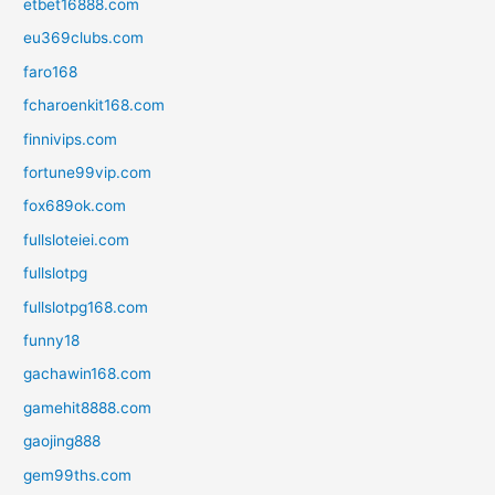
etbet16888.com
eu369clubs.com
faro168
fcharoenkit168.com
finnivips.com
fortune99vip.com
fox689ok.com
fullsloteiei.com
fullslotpg
fullslotpg168.com
funny18
gachawin168.com
gamehit8888.com
gaojing888
gem99ths.com