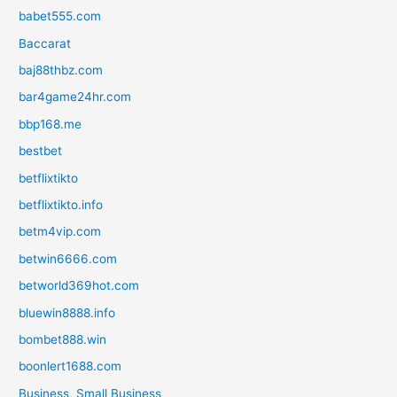
babet555.com
Baccarat
baj88thbz.com
bar4game24hr.com
bbp168.me
bestbet
betflixtikto
betflixtikto.info
betm4vip.com
betwin6666.com
betworld369hot.com
bluewin8888.info
bombet888.win
boonlert1688.com
Business, Small Business