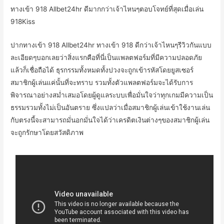
ทางเข้า 918 Allbet24hr ดีมากกว่าเจ้าไหนๆตอบโจทย์ที่สุดเมื่อเล่น
918Kiss
ปากทางเข้า 918 Allbet24hr ทางเข้า 918 ดีกว่าเจ้าไหนๆรีวิวกันแบบ
ละเอียดๆบอกเลยว่าสิ่งแรกคือที่นี่เป็นแพลตฟอร์มที่มีความปลอดภัย
แล้วก็เชื่อถือได้ ธุรกรรมทั้งหมดทั้งปวงจะถูกเข้ารหัสโดยยูสเซอร์
สมาชิกผู้เล่นแค่นั้นที่จะทราบ รวมทั้งตัวแพลตฟอร์มจะได้รับการ
พิจารณาอย่างสม่ำเสมอโดยผู้ดูแลระบบเพื่อมั่นใจว่าทุกเกมมีความเป็น
ธรรมรวมทั้งไม่เป็นอันตราย ซึ่งแปลว่าเมื่อสมาชิกผู้เล่นเข้าใช้งานเล่น
กับตรงนี้จะสามารถมั่นอกมั่นใจได้ว่าเครดิตเงินต่างๆของสมาชิกผู้เล่น
จะถูกรักษาโดยสวัสดิภาพ