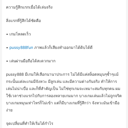
ความรู้สึกแรกเมื่อได้เล่นจริง
สิ่งแรกที่รู้สึกได้ชัดคือ
• เกมโหลดเร็ว
•
pussy888fun
ภาพแล้วก็เสียงทำออกมาได้ดิบได้ดี
• เล่นผ่านมือถือได้สะดวกมาก
pussy888 มีเกมให้เลือกนานาประการ ไม่ได้มีแค่สล็อตหมุนๆซ้ำๆแม้
กระนั้นแต่ละเกมมีจังหวะ มีลูกเล่น และมีความต่างกันจริง ทำให้การ
เล่นไม่น่าเบื่อ และก็ที่สำคัญเป็น ไม่ใช่ทุกเกมจะเหมาะสมกับทุกคน ผม
ใช้เวลาช่วงแรกไปกับการลองหลายเกมมาก บางเกมเล่นแล้วไม่ถูกจริต
บางเกมหมุนเท่าไหร่ก็ไม่เข้า แต่ก็มีบางเกมที่รู้สึกว่า จังหวะมันเข้ามือ
ง่าย
จุดเปลี่ยนที่ทำให้เริ่มได้กำไร