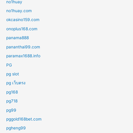
no1huay
no1huay.com
okcasino159.com
onoplus168.com
panama888
pananthai99.com
paramax1688.info
PG
pg slot
pg เว็บตรง
pg168
pg718
pg99
pggold168bet.com
pgheng99