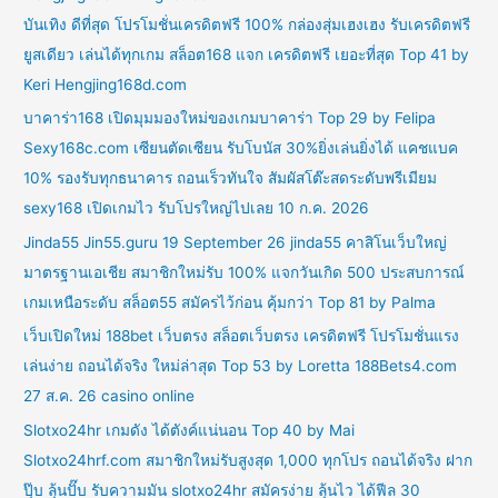
บันเทิง ดีที่สุด โปรโมชั่นเครดิตฟรี 100% กล่องสุ่มเฮงเฮง รับเครดิตฟรี
ยูสเดียว เล่นได้ทุกเกม สล็อต168 แจก เครดิตฟรี เยอะที่สุด Top 41 by
Keri Hengjing168d.com
บาคาร่า168 เปิดมุมมองใหม่ของเกมบาคาร่า Top 29 by Felipa
Sexy168c.com เซียนตัดเซียน รับโบนัส 30%ยิ่งเล่นยิ่งได้ แคชแบค
10% รองรับทุกธนาคาร ถอนเร็วทันใจ สัมผัสโต๊ะสดระดับพรีเมียม
sexy168 เปิดเกมไว รับโปรใหญ่ไปเลย 10 ก.ค. 2026
Jinda55 Jin55.guru 19 September 26 jinda55 คาสิโนเว็บใหญ่
มาตรฐานเอเชีย สมาชิกใหม่รับ 100% แจกวันเกิด 500 ประสบการณ์
เกมเหนือระดับ สล็อต55 สมัครไว้ก่อน คุ้มกว่า Top 81 by Palma
เว็บเปิดใหม่ 188bet เว็บตรง สล็อตเว็บตรง เครดิตฟรี โปรโมชั่นแรง
เล่นง่าย ถอนได้จริง ใหม่ล่าสุด Top 53 by Loretta 188Bets4.com
27 ส.ค. 26 casino online
Slotxo24hr เกมดัง ได้ตังค์แน่นอน Top 40 by Mai
Slotxo24hrf.com สมาชิกใหม่รับสูงสุด 1,000 ทุกโปร ถอนได้จริง ฝาก
ปุ๊บ ลุ้นปั๊บ รับความมัน slotxo24hr สมัครง่าย ลุ้นไว ได้ฟีล 30