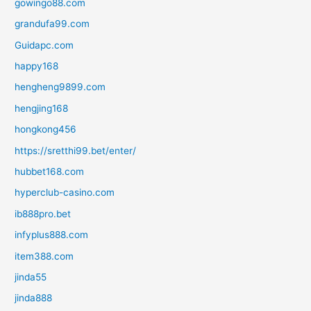
gowingo88.com
grandufa99.com
Guidapc.com
happy168
hengheng9899.com
hengjing168
hongkong456
https://sretthi99.bet/enter/
hubbet168.com
hyperclub-casino.com
ib888pro.bet
infyplus888.com
item388.com
jinda55
jinda888