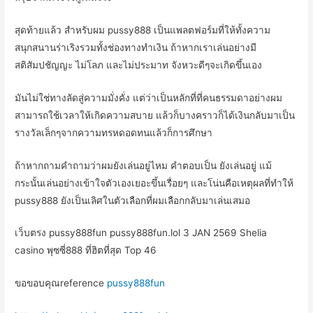
สุดท้ายแล้ว สำหรับผม pussy888 เป็นแพลตฟอร์มที่ให้ทั้งความ
สนุกสนานร่าเริงรวมทั้งช่องทางทำเงิน ถ้าหากเราเล่นอย่างมี
สติสัมปชัญญะ ไม่โลภ และไม่ประมาท จังหวะดีๆจะเกิดขึ้นเอง
มันไม่ใช่ทางลัดสู่ความมั่งคั่ง แต่ว่าเป็นหลักที่ที่คนธรรมดาอย่างผม
สามารถใช้เวลาให้เกิดความสบาย แล้วก็บางคราวก็ได้เงินกลับมาเป็น
รางวัลเล็กๆจากความทรหดอดทนแล้วก็การศึกษา
ถ้าหากถามคำถามว่าผมยังเล่นอยู่ไหม คำตอบเป็น ยังเล่นอยู่ แม้
กระนั้นเล่นอย่างเข้าใจตัวเองเยอะขึ้นเรื่อยๆ และโน่นคือเหตุผลที่ทำให้
pussy888 ยังเป็นเลิศในตัวเลือกที่ผมเลือกกลับมาเล่นเสมอ
เว็บตรง pussy888fun pussy888fun.lol 3 JAN 2569 Shelia
casino พุซซี่888 ที่ฮิตที่สุด Top 46
ขอขอบคุณreference
pussy888fun