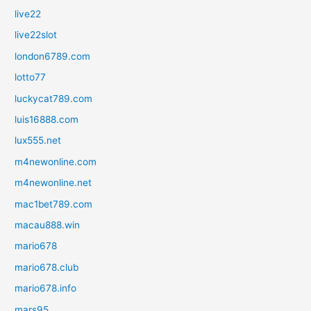
live22
live22slot
london6789.com
lotto77
luckycat789.com
luis16888.com
lux555.net
m4newonline.com
m4newonline.net
mac1bet789.com
macau888.win
mario678
mario678.club
mario678.info
mars95