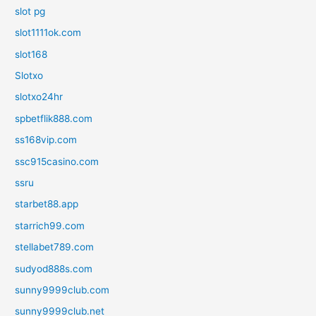
slot pg
slot1111ok.com
slot168
Slotxo
slotxo24hr
spbetflik888.com
ss168vip.com
ssc915casino.com
ssru
starbet88.app
starrich99.com
stellabet789.com
sudyod888s.com
sunny9999club.com
sunny9999club.net