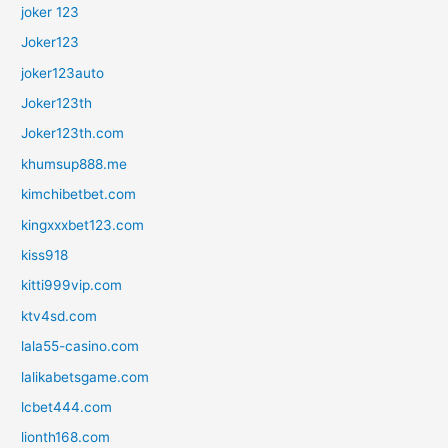
joker 123
Joker123
joker123auto
Joker123th
Joker123th.com
khumsup888.me
kimchibetbet.com
kingxxxbet123.com
kiss918
kitti999vip.com
ktv4sd.com
lala55-casino.com
lalikabetsgame.com
lcbet444.com
lionth168.com