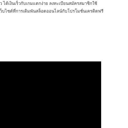
ด้เงินเร็วกับเกมแตกง่าย ลงทะเบียนสมัครสมาชิกใช้
เว็บไซต์ที่การเดิมพันสล็อตออนไลน์กับโปรโมชั่นเครดิตฟรี