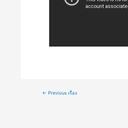
แนะแนว
←
Previous เรื่อง
เรื่อง