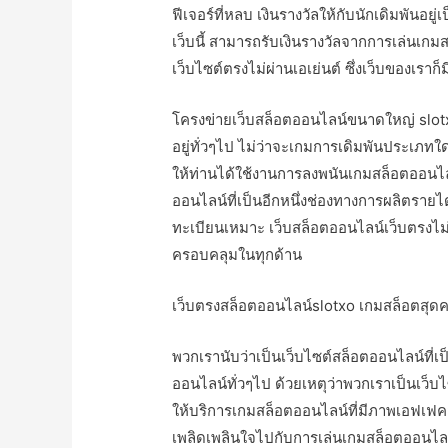
ฟีเจอร์ที่หลบ เงินรางวัลให้กับนักเดิมพันอย
เว็บนี้ สามารถรับเงินรางวัลจากการเล่นเกมส
เว็บไซต์ตรงไม่ผ่านเอเย่นต์ ซึ่งเว็บของเราก็ม
โครงข่ายเว็บสล็อตออนไลน์ขนาดใหญ่ slotx
อยู่ทั่วๆไป ไม่ว่าจะเกมการเดิมพันประเภทใ
ให้ท่านได้ใช้งานการลงพนันเกมสล็อตออนไล
ออนไลน์ที่เป็นอีกหนึ่งช่องทางการผลิตรายไ
ทะเบียนเหมาะ เว็บสล็อตออนไลน์เว็บตรงไม่ผ่
ครอบคลุมในทุกด้าน
เว็บตรงสล็อตออนไลน์slotxo เกมสล็อตสุด
พวกเรานับว่าเป็นเว็บไซต์สล็อตออนไลน์ที่
ออนไลน์ทั่วๆไป ด้วยเหตุว่าพวกเราเป็นเว็บไซ
ให้บริการเกมสล็อตออนไลน์ที่มีภาพเอฟเฟคสวย
เพลิดเพลินใจไปกับการเล่นเกมสล็อตออนไลน์ได