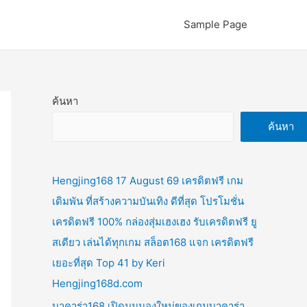
Sample Page
ค้นหา
ค้นหา
Hengjing168 17 August 69 เครดิตฟรี เกม
เดิมพัน ที่สร้างความบันเทิง ดีที่สุด โปรโมชั่น
เครดิตฟรี 100% กล่องสุ่มเฮงเฮง รับเครดิตฟรี ยู
สเดียว เล่นได้ทุกเกม สล็อต168 แจก เครดิตฟรี
เยอะที่สุด Top 41 by Keri
Hengjing168d.com
บาคาร่า168 เปิดมุมมองใหม่ของเกมบาคาร่า