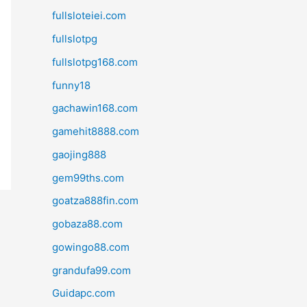
fullsloteiei.com
fullslotpg
fullslotpg168.com
funny18
gachawin168.com
gamehit8888.com
gaojing888
gem99ths.com
goatza888fin.com
gobaza88.com
gowingo88.com
grandufa99.com
Guidapc.com