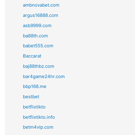
ambnovabet.com
argus16888.com
asb9999.com
ba88th.com
babet555.com
Baccarat
baj88thbz.com
bar4game24hr.com
bbp168.me
bestbet
betflixtikto
betflixtikto.info
betm4vip.com