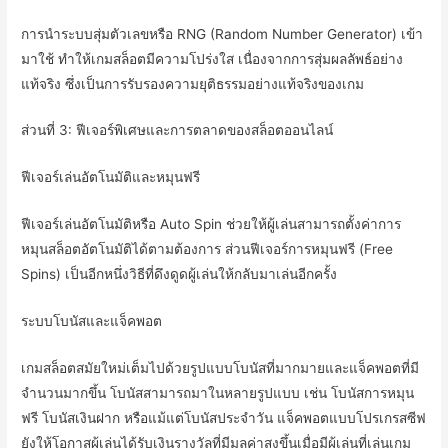
การนำระบบสุ่มตัวเลขหรือ RNG (Random Number Generator) เข้า
มาใช้ ทำให้เกมสล็อตมีความโปร่งใส เนื่องจากการสุ่มผลลัพธ์อย่าง
แท้จริง ซึ่งเป็นการรับรองความยุติธรรมอย่างแท้จริงของเกม
ส่วนที่ 3: ฟีเจอร์พิเศษและการตลาดของสล็อตออนไลน์
ฟีเจอร์เล่นอัตโนมัติและหมุนฟรี
ฟีเจอร์เล่นอัตโนมัติหรือ Auto Spin ช่วยให้ผู้เล่นสามารถตั้งค่าการ
หมุนสล็อตอัตโนมัติได้ตามต้องการ ส่วนฟีเจอร์การหมุนฟรี (Free
Spins) เป็นอีกหนึ่งวิธีที่ดึงดูดผู้เล่นให้กลับมาเล่นอีกครั้ง
ระบบโบนัสและแจ็คพอต
เกมสล็อตสมัยใหม่เต็มไปด้วยรูปแบบโบนัสที่มากมายและแจ็คพอตที่มี
จำนวนมากขึ้น โบนัสสามารถมาในหลายรูปแบบ เช่น โบนัสการหมุน
ฟรี โบนัสเงินฝาก หรือแม้แต่โบนัสประจำวัน แจ็คพอตแบบโปรเกรสซีฟ
ยังให้โอกาสผู้เล่นได้รับเงินรางวัลที่มีมูลค่าสูงขึ้นเมื่อมีผู้เล่นที่เล่นเกม