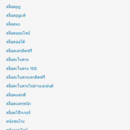
สล็อตpg
สล็อตpgแท้
สล็อตxo
สล็อตออนไลน์
สล็อตออโต้
สล็อตเครดิตฟรี
สล็อตเว็บตรง
สล็อตเว็บตรง 168
สล็อตเว็บตรงเครดิตฟรี
สล็อตเว็บตรงไม่ผ่านเอเย่นต์
สล็อตแตกดี
สล็อตแตกหนัก
สล็อตโจ๊กเกอร์
หนังชนโรง