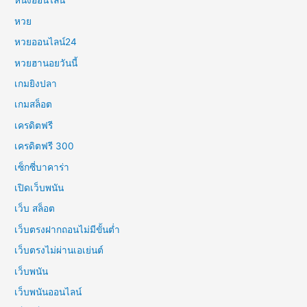
หนังออนไลน์
หวย
หวยออนไลน์24
หวยฮานอยวันนี้
เกมยิงปลา
เกมสล็อต
เครดิตฟรี
เครดิตฟรี 300
เซ็กซี่บาคาร่า
เปิดเว็บพนัน
เว็บ สล็อต
เว็บตรงฝากถอนไม่มีขั้นต่ำ
เว็บตรงไม่ผ่านเอเย่นต์
เว็บพนัน
เว็บพนันออนไลน์