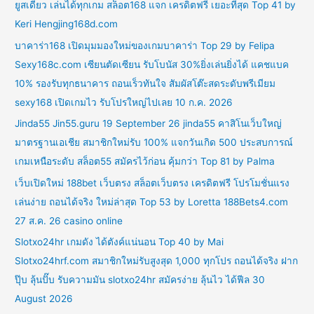
ยูสเดียว เล่นได้ทุกเกม สล็อต168 แจก เครดิตฟรี เยอะที่สุด Top 41 by
Keri Hengjing168d.com
บาคาร่า168 เปิดมุมมองใหม่ของเกมบาคาร่า Top 29 by Felipa
Sexy168c.com เซียนตัดเซียน รับโบนัส 30%ยิ่งเล่นยิ่งได้ แคชแบค
10% รองรับทุกธนาคาร ถอนเร็วทันใจ สัมผัสโต๊ะสดระดับพรีเมียม
sexy168 เปิดเกมไว รับโปรใหญ่ไปเลย 10 ก.ค. 2026
Jinda55 Jin55.guru 19 September 26 jinda55 คาสิโนเว็บใหญ่
มาตรฐานเอเชีย สมาชิกใหม่รับ 100% แจกวันเกิด 500 ประสบการณ์
เกมเหนือระดับ สล็อต55 สมัครไว้ก่อน คุ้มกว่า Top 81 by Palma
เว็บเปิดใหม่ 188bet เว็บตรง สล็อตเว็บตรง เครดิตฟรี โปรโมชั่นแรง
เล่นง่าย ถอนได้จริง ใหม่ล่าสุด Top 53 by Loretta 188Bets4.com
27 ส.ค. 26 casino online
Slotxo24hr เกมดัง ได้ตังค์แน่นอน Top 40 by Mai
Slotxo24hrf.com สมาชิกใหม่รับสูงสุด 1,000 ทุกโปร ถอนได้จริง ฝาก
ปุ๊บ ลุ้นปั๊บ รับความมัน slotxo24hr สมัครง่าย ลุ้นไว ได้ฟีล 30
August 2026