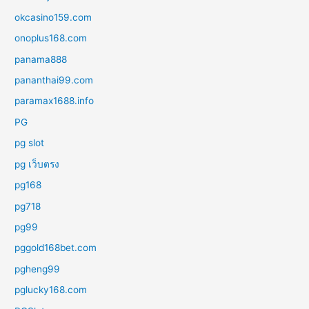
okcasino159.com
onoplus168.com
panama888
pananthai99.com
paramax1688.info
PG
pg slot
pg เว็บตรง
pg168
pg718
pg99
pggold168bet.com
pgheng99
pglucky168.com