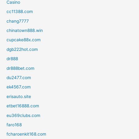
Casino
cc11388.com
chang7777
chinatown888.win
cupcake88x.com
dgb222hot.com
dr888
dr888bet.com
du2477.com
ek4567.com
erisauto.site
etbet16888.com
eu369clubs.com
faro168
fcharoenkit168.com