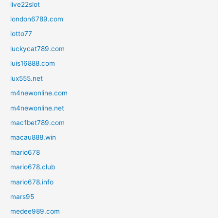
live22slot
london6789.com
lotto77
luckycat789.com
luis16888.com
lux555.net
m4newonline.com
m4newonline.net
mac1bet789.com
macau888.win
mario678
mario678.club
mario678.info
mars95
medee989.com