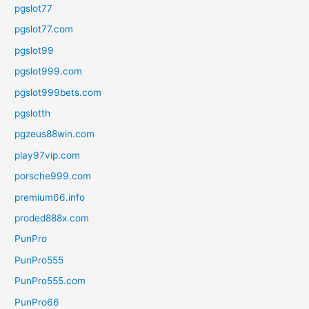
pgslot77
pgslot77.com
pgslot99
pgslot999.com
pgslot999bets.com
pgslotth
pgzeus88win.com
play97vip.com
porsche999.com
premium66.info
proded888x.com
PunPro
PunPro555
PunPro555.com
PunPro66