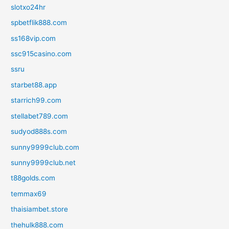
slotxo24hr
spbetflik888.com
ss168vip.com
ssc915casino.com
ssru
starbet88.app
starrich99.com
stellabet789.com
sudyod888s.com
sunny9999club.com
sunny9999club.net
t88golds.com
temmax69
thaisiambet.store
thehulk888.com