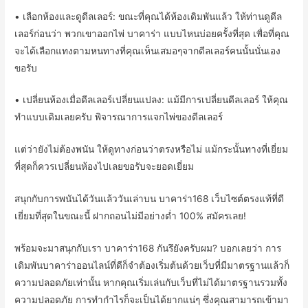
• เลือกห้องและดูดีลเลอร์: ขณะที่คุณได้ห้องเดิมพันแล้ว ให้ท่านดูดีล
เลอร์ก่อนว่า พวกเขาออกไพ่ บาคาร่า แบบไหนบ่อยครั้งที่สุด เพื่อที่คุณ
จะได้เลือกแทงตามหนทางที่คุณเห็นเสมอๆจากดีลเลอร์คนนั้นนั่นเอง
ขอรับ
• เปลี่ยนห้องเมื่อดีลเลอร์เปลี่ยนแปลง: แม้มีการเปลี่ยนดีลเลอร์ ให้คุณ
ทำแบบเดิมเลยครับ พิจารณาการแจกไพ่ของดีลเลอร์
แต่ว่ายังไม่ต้องพนัน ให้ดูทางก่อนว่าตรงหรือไม่ แม้กระนั้นทางที่เยี่ยม
ที่สุดก็ควรเปลี่ยนห้องไปเลยขอรับจะยอดเยี่ยม
สนุกกับการพนันได้วันแล้ววันเล่าบน บาคาร่า168 เว็บไซต์ตรงแท้ที่ดี
เยี่ยมที่สุดในขณะนี้ ฝากถอนไม่มีอย่างต่ำ 100% สมัครเลย!
พร้อมจะมาสนุกกับเรา บาคาร่า168 กันรึยังครับผม? บอกเลยว่า การ
เดิมพันบาคาร่าออนไลน์ที่ดีก็จำต้องเริ่มต้นด้วยเว็บที่มีมาตรฐานแล้วก็
ความปลอดภัยเท่านั้น หากคุณเริ่มเล่นกับเว็บที่ไม่ได้มาตรฐานรวมทั้ง
ความปลอดภัย การทำกำไรก็จะเป็นได้ยากแน่ๆ ซึ่งคุณสามารถเข้ามา