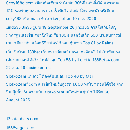
Sexy168c.com เซียนตัดเซียน รับโบนัส 30%ยิ่งเล่นยิ่งได้ แคชแบค
10% รองรับทุกธนาคาร ถอนเร็วทันใจ สัมผัสโต๊ะสดระดับพรีเมียม
sexy168 เปิดเกมไว รับโปรใหญ่ไปเลย 10 ก.ค. 2026
Jinda55 Jin55.guru 19 September 26 jinda55 คาสิโนเว็บใหญ่
มาตรฐานเอเชีย สมาชิกใหม่รับ 100% แจกวันเกิด 500 ประสบการณ์
เกมเหนือระดับ สล็อต55 สมัครไว้ก่อน คุ้มกว่า Top 81 by Palma
เว็บเปิดใหม่ 188bet เว็บตรง สล็อตเว็บตรง เครดิตฟรี โปรโมชั่นแรง
เล่นง่าย ถอนได้จริง ใหม่ล่าสุด Top 53 by Loretta 188Bets4.com
27 ส.ค. 26 casino online
Slotxo24hr เกมดัง ได้ตังค์แน่นอน Top 40 by Mai
Slotxo24hrf.com สมาชิกใหม่รับสูงสุด 1,000 ทุกโปร ถอนได้จริง ฝาก
ปุ๊บ ลุ้นปั๊บ รับความมัน slotxo24hr สมัครง่าย ลุ้นไว ได้ฟีล 30
August 2026
13satanbets.com
1688vegasx.com