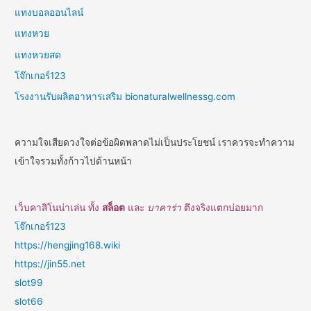
แทงบอลออนไลน์
แทงหวย
แทงหวยสด
โจ๊กเกอร์123
โรงงานรับผลิตอาหารเสริม bionaturalwellnessg.com
ความใจเสียดวงใจต่อข้อผิดพลาดไม่เป็นประโยชน์ เราควรจะทำความ
เข้าใจรวมทั้งก้าวไปด้านหน้า
เว็บคาสิโนน่าเล่น ทั้ง
สล็อต
และ
บาคาร่า
ตึงจริงแตกบ่อยมาก
โจ๊กเกอร์123
https://hengjing168.wiki
https://jin55.net
slot99
slot66