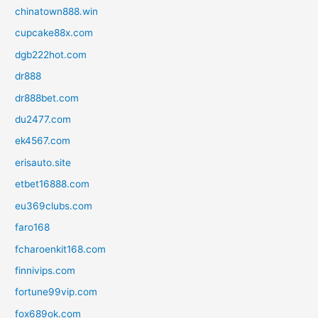
chinatown888.win
cupcake88x.com
dgb222hot.com
dr888
dr888bet.com
du2477.com
ek4567.com
erisauto.site
etbet16888.com
eu369clubs.com
faro168
fcharoenkit168.com
finnivips.com
fortune99vip.com
fox689ok.com