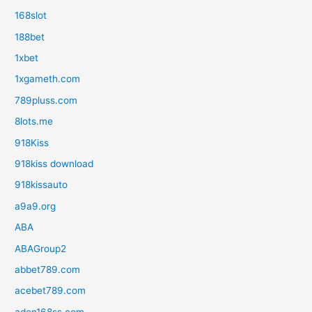
168slot
188bet
1xbet
1xgameth.com
789pluss.com
8lots.me
918Kiss
918kiss download
918kissauto
a9a9.org
ABA
ABAGroup2
abbet789.com
acebet789.com
aden168ss.com