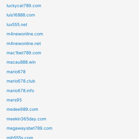
luckycat789.com
luis16888.com
lux555.net
m4newonline.com
m4newonline.net
mac1bet789.com
macau888.win
mario678
mario678.club
mario678.info
mars95
medee989.com
meekin365day.com
megawaysbet789.com
mib555s.com