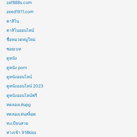
zaf888s.com
zeed1911.com
คาสิโน
คาสิโนออนไลน์
ชื่อหมวดหมู่ใหม่
ซอยเบท
ดูหนัง
ดูหนัง porn
ดูหนังออนไลน์
ดูหนังออนไลน์ 2023
ดูหนังออนไลน์ฟรี
ทดลองเล่นpg
ทดลองเล่นสล็อต
ทะเบียนสวย
ทางเข้า 918kiss