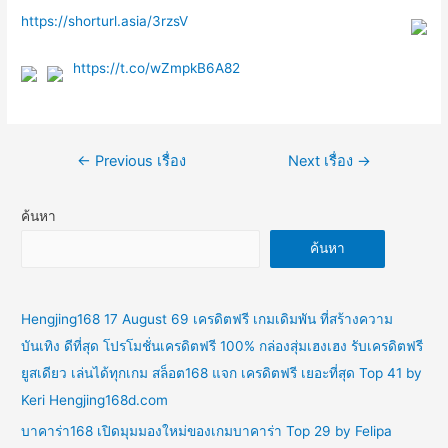
https://shorturl.asia/3rzsV
https://t.co/wZmpkB6A82
แนะแนว
←
Previous เรื่อง
Next เรื่อง
→
เรื่อง
ค้นหา
ค้นหา
Hengjing168 17 August 69 เครดิตฟรี เกมเดิมพัน ที่สร้างความ
บันเทิง ดีที่สุด โปรโมชั่นเครดิตฟรี 100% กล่องสุ่มเฮงเฮง รับเครดิตฟรี
ยูสเดียว เล่นได้ทุกเกม สล็อต168 แจก เครดิตฟรี เยอะที่สุด Top 41 by
Keri Hengjing168d.com
บาคาร่า168 เปิดมุมมองใหม่ของเกมบาคาร่า Top 29 by Felipa