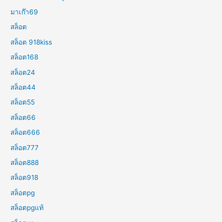
มาเก๊า69
สล็อต
สล็อต 918kiss
สล็อต168
สล็อต24
สล็อต44
สล็อต55
สล็อต66
สล็อต666
สล็อต777
สล็อต888
สล็อต918
สล็อตpg
สล็อตpgแท้