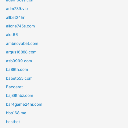
adm789.vip
allbet24hr
allone745s.com
alot66
ambnovabet.com
argus16888.com
asb9999.com
ba88th.com
babet555.com
Baccarat
baj88thbz.com
bar4game24hr.com
bbp168.me
bestbet