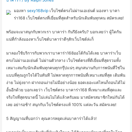
บาคาร่า
/ By
Ralph Jones
มองหา
sexy168vip
เว็บไซต์ตรงไม่ผ่านเอเย่นต์ มองหา บาคา
ร่า168 เว็บไซต์ตรงที่เยี่ยมที่สุดสำหรับนักเดิมพันทุกคน สมัครเลย!
พร้อมจะมาสนุกกับพวกเรา บาคาร่า กันรึยังครับ? บอกเลยว่า ผู้ใดกัน
แน่ที่กำลังมองหาเว็บไซต์บาคาร่าดีๆสักเว็บไซต์ล่ะก็
มาลองใช้บริการกับพวกเราบาคาร่า168ออโต้กันได้เลย บาคาร่าเว็บ
ตรงไม่ผ่านเอเย่นต์ ไม่ผ่านตัวกลาง เว็บไซต์ตรงที่ดีเยี่ยมที่สุดรวมทั้ง
เหมาะสมกับนักเดิมพันทุกคนทุกกรุ๊ปแน่ๆ สนุกสนานกับการพนันที่ใช่ใน
แบบที่คุณถูกใจได้ในทันที ไม่พลาดทุกการพนันที่เหมาะสมที่สุด เดิมพัน
ง่าย ไม่ยุ่งยาก ฝากถอนง่ายไม่มีอย่างน้อย ยอดเยอะแค่ไหนก็ถอนได้ไม่
อั้นอีกด้วย บอกเลยว่า เว็บไซต์ตรง บาคาร่า168 ที่เหมาะสมที่สุดและ
จริงใจที่สุดขนาดนี้ ไม่เล่นไม่ได้แล้วครับผม มาสมัครสมาชิกใหม่กันได้
เลย อย่ารอช้า! สนุกกับเว็บไซต์ตรงแท้ 100% แต่ละวัน สมัครเลย!
5 สัญญาณที่บอกว่า คุณควรหยุดเล่นบาคาร่าได้แล้ว!