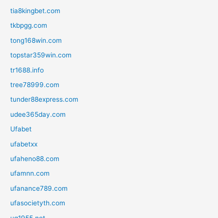
tia8kingbet.com
tkbpgg.com
tong168win.com
topstar359win.com
tr1688.info
tree78999.com
tunder88express.com
udee365day.com
Ufabet
ufabetxx
ufaheno88.com
ufamnn.com
ufanance789.com
ufasocietyth.com
ug1955.net