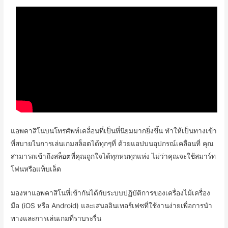
แอพคาสิโนบนโทรศัพท์เคลื่อนที่เป็นที่นิยมมากยิ่งขึ้น ทำให้เป็นทางเข้า
ที่สบายในการเล่นเกมสล็อตได้ทุกๆที่ ด้วยแอปบนอุปกรณ์เคลื่อนที่ คุณ
สามารถเข้าถึงสล็อตที่คุณถูกใจได้ทุกหนทุกแห่ง ไม่ว่าคุณจะใช้สมาร์ท
โฟนหรือแท็บเล็ต
มองหาแอพคาสิโนที่เข้ากันได้กับระบบปฏิบัติการของเครื่องไม้เครื่อง
มือ (iOS หรือ Android) และเสนออินเทอร์เฟซที่ใช้งานง่ายเพื่อการนำ
ทางและการเล่นเกมที่ราบระรื่น