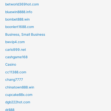
betworld369hot.com
bluewin8888.info
bombet888.win
boonlert1688.com
Business, Small Business
bwvip4.com
carlo999.net
cashgame168
Casino
cc11388.com
chang7777
chinatown888.win
cupcake88x.com
dgb222hot.com
dr888