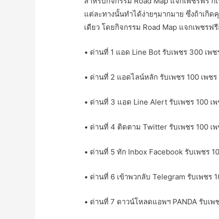
สำหรับกิจกรรม Road Map แจกเพชรฟรี ก็เ
แต่ละทางนั้นทำได้ง่ายๆมากมาย ซึ่งถ้าเกิด
เดียว โดยกิจกรรม Road Map แจกเพชรฟรีก็ม
• ด่านที่ 1 แอด Line Bot รับเพชร 300 เพช
• ด่านที่ 2 แอดไลน์หลัก รับเพชร 100 เพชร
• ด่านที่ 3 แอด Line Alert รับเพชร 100 เ
• ด่านที่ 4 ติดตาม Twitter รับเพชร 100 เ
• ด่านที่ 5 ทัก Inbox Facebook รับเพชร 1
• ด่านที่ 6 เข้าพวกลับ Telegram รับเพชร 
• ด่านที่ 7 ดาวน์โหลดแอพฯ PANDA รับเพ