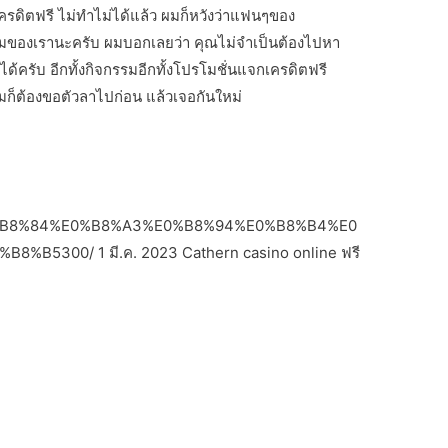
ครดิตฟรี ไม่ทำไม่ได้แล้ว ผมก็หวังว่าแฟนๆของ
มของเรานะครับ ผมบอกเลยว่า คุณไม่จำเป็นต้องไปหา
ด้ครับ อีกทั้งกิจกรรมอีกทั้งโปรโมชั่นแจกเครดิตฟรี
 ผมก็ต้องขอตัวลาไปก่อน แล้วเจอกันใหม่
E0%B8%84%E0%B8%A3%E0%B8%94%E0%B8%B4%E0
5300/ 1 มี.ค. 2023 Cathern casino online ฟรี