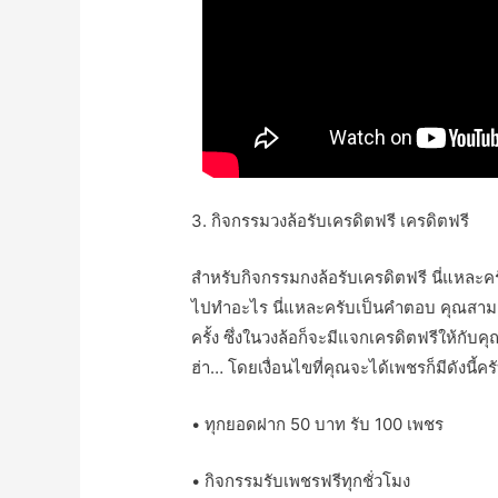
3. กิจกรรมวงล้อรับเครดิตฟรี เครดิตฟรี
สำหรับกิจกรรมกงล้อรับเครดิตฟรี นี่แหละค
ไปทำอะไร นี่แหละครับเป็นคำตอบ คุณสามา
ครั้ง ซึ่งในวงล้อก็จะมีแจกเครดิตฟรีให้กับค
ฮ่า… โดยเงื่อนไขที่คุณจะได้เพชรก็มีดังนี้คร
• ทุกยอดฝาก 50 บาท รับ 100 เพชร
• กิจกรรมรับเพชรฟรีทุกชั่วโมง