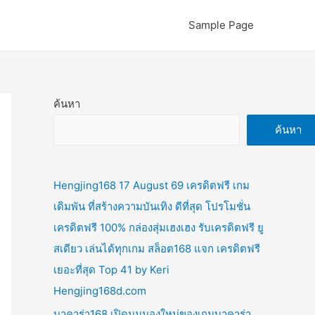
Sample Page
ค้นหา
ค้นหา
Hengjing168 17 August 69 เครดิตฟรี เกม
เดิมพัน ที่สร้างความบันเทิง ดีที่สุด โปรโมชั่น
เครดิตฟรี 100% กล่องสุ่มเฮงเฮง รับเครดิตฟรี ยู
สเดียว เล่นได้ทุกเกม สล็อต168 แจก เครดิตฟรี
เยอะที่สุด Top 41 by Keri
Hengjing168d.com
บาคาร่า168 เปิดมุมมองใหม่ของเกมบาคาร่า