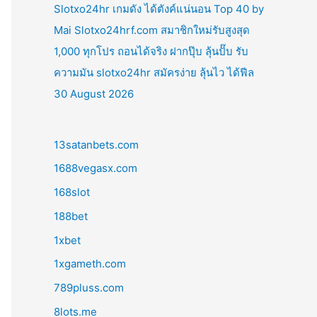
Slotxo24hr เกมดัง ได้ตังค์แน่นอน Top 40 by
Mai Slotxo24hrf.com สมาชิกใหม่รับสูงสุด
1,000 ทุกโปร ถอนได้จริง ฝากปุ๊บ ลุ้นปั๊บ รับ
ความมัน slotxo24hr สมัครง่าย ลุ้นไว ได้ฟีล
30 August 2026
13satanbets.com
1688vegasx.com
168slot
188bet
1xbet
1xgameth.com
789pluss.com
8lots.me