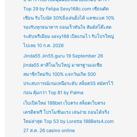
Top 29 by Felipa Sexy168c.com เซียนตัด
เซียน รับโบนัส 30%ยิ่งเล่นยิ่งได้ แคชแบค 10%
รองรับทุกธนาคาร ถอนเร็วทันใจ สัมผัสโต๊ะสด
ระดับพรีเมียม sexy168 เปิดเกมไว รับโปรใหญ่
ไปเลย 10 ก.ค. 2026
Jinda55 Jin55.guru 19 September 26
jinda55 คาสิโนเว็บใหญ่ มาตรฐานเอเชีย
สมาชิกใหม่รับ 100% แจกวันเกิด 500
ประสบการณ์เกมเหนือระดับ สล็อต55 สมัครไว้
ก่อน คุ้มกว่า Top 81 by Palma
เว็บเปิดใหม่ 188bet เว็บตรง สล็อตเว็บตรง
เครดิตฟรี โปรโมชั่นแรง เล่นง่าย ถอนได้จริง
ใหม่ล่าสุด Top 53 by Loretta 188Bets4.com
27 ส.ค. 26 casino online