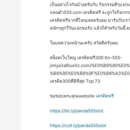
เป็นอย่างไรกันบ้างครับกับ กิจกรรมดีๆแจกเ
แพนด้า555.com เครดิตฟรี จะถูกใจกิจกรร
เครดิตฟรีจากที่ไหนเลยครับผม มารับกับเราไ
หนักๆทุกวี่วันแน่ๆขอรับ แล้วก็สำหรับวันนี้
ในบทความหน้านะครับ สวัสดีครับผม
สล็อตเว็บใหญ่ เครดิตฟรี300 Xn–555-
jmlya3a6lue5c.com/%E0%B9%80%
%B8%95%E0%B8%9F%E0%B8%A3%E0%B8%B
เครดิต300ที่ดีที่สุด Top 73
ขอขอบพระคุณwebsite
เครดิตฟรี
https://bit.ly/panda555slot
https://cutt.ly/panda555slot