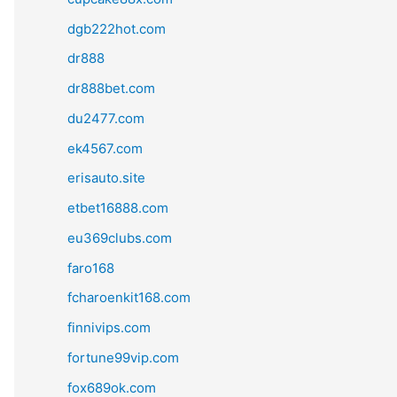
dgb222hot.com
dr888
dr888bet.com
du2477.com
ek4567.com
erisauto.site
etbet16888.com
eu369clubs.com
faro168
fcharoenkit168.com
finnivips.com
fortune99vip.com
fox689ok.com