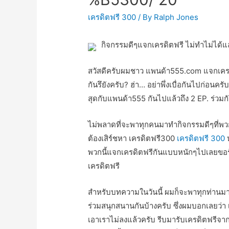
เครดิตฟรี 300
/ By
Ralph Jones
กิจกรรมดีๆแจกเครดิตฟรี ไม่ทำไม่ได้แล
สวัสดีครับผมชาว แพนด้า555.com แจกเครดิ
กันรึยังครับ? ฮ่า… อย่าพึ่งเบื่อกันไปก่อน
สุดกับแพนด้า555 กันไปแล้วถึง 2 EP. ร่วมก
ไม่พลาดที่จะพาทุกคนมาทำกิจกรรมดีๆที่พวก
ต้องเสิร์ชหา เครดิตฟรี300
เครดิตฟรี 300
ห
พวกนี้แจกเครดิตฟรีกันแบบหนักๆไปเลยขอรับ
เครดิตฟรี
สำหรับบทความในวันนี้ ผมก็จะพาทุกท่านมาท
ร่วมสนุกสนานกันบ้างครับ ซึ่งผมบอกเลยว่า 
เอาเราไม่ลงแล้วครับ รีบมารับเครดิตฟรีจ