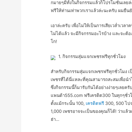
กมายๆมีทั้งในกิจกรรมแล้วก็โปรโมชั่นเลย
ฟรีให้ท่านเท่าพวกเราแล้วล่ะนะครับ ผมยืนย
เอาล่ะครับ เพื่อไม่ให้เป็นการเสียเวล่ำเวล
ไม่ได้แล้ว จะมีกิจกรรมอะไรบ้าง และจะต้
โก!
1. กิจกรรมสุ่มแจกเพชรฟรีทุกชั่วโมง
สำหรับกิจกรรมสุ่มแจกเพชรฟรีทุกชั่วโมง เป็
เพชรที่ได้นี่แหละที่คุณสามารถสะสมเพื่อนำ
ซึ่งกิจกรรมนี้ก็มารับกันได้อย่างง่ายๆเลยค
แพนด้า555.com ฟรีเครดิต300 ในทุกๆชั่วโ
ตั้งแม้กระนั้น 100,
เครดิตฟรี
300, 500 ไปจน
1,000 เพชรอาจจะเป็นของคุณก็ได้! ว่าแล้วผ
ฮ่า…